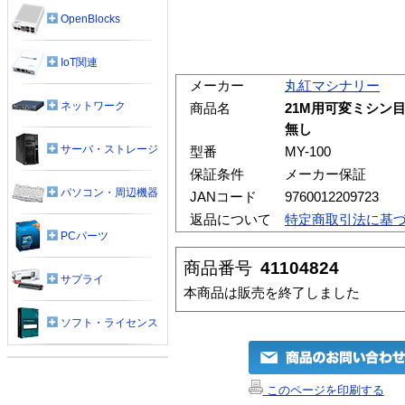
OpenBlocks
IoT関連
メーカー
丸紅マシナリー
ネットワーク
商品名
21M用可変ミシン
無し
サーバ・ストレージ
型番
MY-100
保証条件
メーカー保証
パソコン・周辺機器
JANコード
9760012209723
返品について
特定商取引法に基
PCパーツ
商品番号
41104824
サプライ
本商品は販売を終了しました
ソフト・ライセンス
このページを印刷する