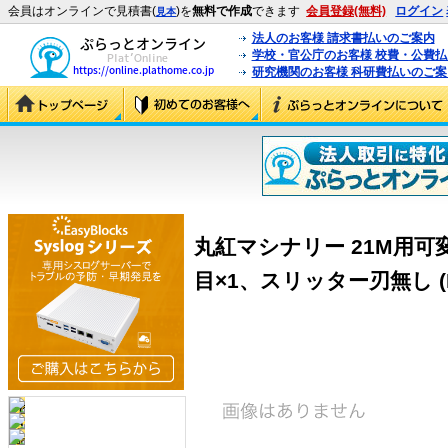
会員はオンラインで見積書(
)を
無料で作成
できます
会員登録(無料)
ログイン
見本
法人のお客様 請求書払いのご案内
学校・官公庁のお客様 校費・公費
研究機関のお客様 科研費払いのご案
丸紅マシナリー 21M用
目×1、スリッター刃無し (MY