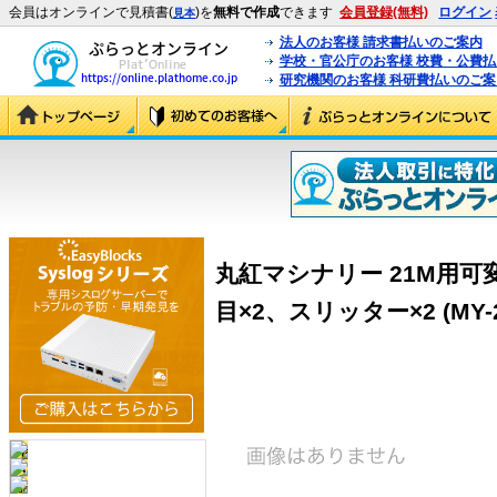
会員はオンラインで見積書(
)を
無料で作成
できます
会員登録(無料)
ログイン
見本
法人のお客様 請求書払いのご案内
学校・官公庁のお客様 校費・公費
研究機関のお客様 科研費払いのご案
丸紅マシナリー 21M用
目×2、スリッター×2 (MY-2