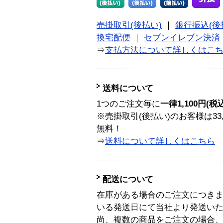
売掛取引(後払い)
｜
銀行振込(後
換宅配便
｜
セブンイレブン決済
⇒
支払方法について詳しくはこ
送料について
1つのご注文毎に
一律1,100円(税
※売掛取引(後払い)のお客様は33
無料！
⇒
送料について詳しくはこちら
配送について
在庫がある場合のご注文につき
いる発送日にて当社より発送い
尚、複数の商品をご注文の場合