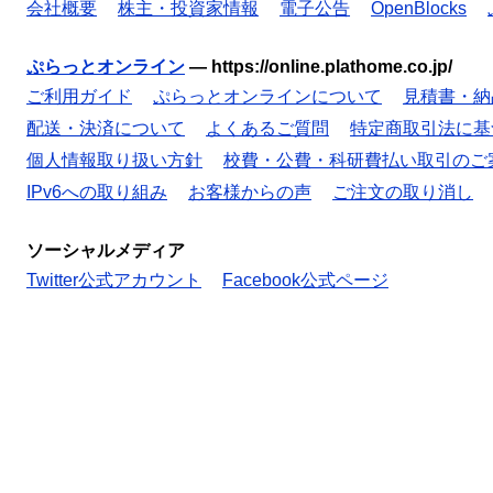
会社概要
株主・投資家情報
電子公告
OpenBlocks
ぷらっとオンライン
—
https://online.plathome.co.jp/
ご利用ガイド
ぷらっとオンラインについて
見積書・納
配送・決済について
よくあるご質問
特定商取引法に基
個人情報取り扱い方針
校費・公費・科研費払い取引のご
IPv6への取り組み
お客様からの声
ご注文の取り消し
ソーシャルメディア
Twitter公式アカウント
Facebook公式ページ