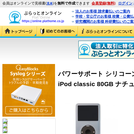
会員はオンラインで見積書(
)を
無料で作成
できます
会員登録(無料)
ログイン
見本
法人のお客様 請求書払いのご案内
学校・官公庁のお客様 校費・公費
研究機関のお客様 科研費払いのご案
パワーサポート シリコーン
iPod classic 80GB ナチ