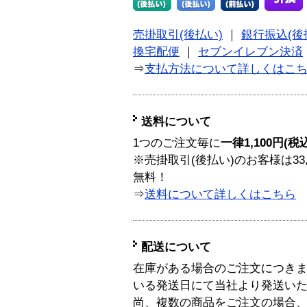
売掛取引(後払い)
｜
銀行振込(後
換宅配便
｜
セブンイレブン決済
⇒
支払方法について詳しくはこ
送料について
1つのご注文毎に
一律1,100円(税
※売掛取引(後払い)のお客様は33
無料！
⇒
送料について詳しくはこちら
配送について
在庫がある場合のご注文につき
いる発送日にて当社より発送い
尚、複数の商品をご注文の場合