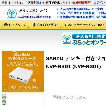
会員はオンラインで見積書(
)を
無料で作成
できます
会員登録(無料)
ログイン
見本
法人のお客様 請求書払いのご案内
学校・官公庁のお客様 校費・公費
研究機関のお客様 科研費払いのご案
SANYO テンキー付き
NVP-RSD1 (NVP-RSD1)