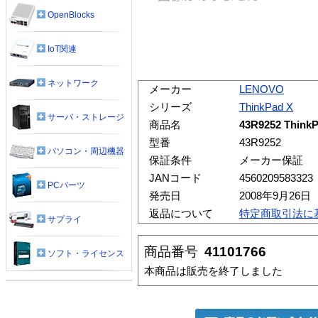
OpenBlocks
IoT関連
ネットワーク
メーカー
LENOVO
シリーズ
ThinkPad X
サーバ・ストレージ
商品名
43R9252 Thi
型番
43R9252
パソコン・周辺機器
保証条件
メーカー保証
JANコード
4560209583323
PCパーツ
発売日
2008年9月26日
返品について
特定商取引法に
サプライ
商品番号
41101766
ソフト・ライセンス
本商品は販売を終了しました