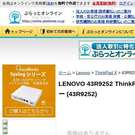
会員はオンラインで見積書(
)を
無料で作成
できます
会員登録(無料)
ログイン
見本
法人のお客様 請求書払いのご案内
学校・官公庁のお客様 校費・公費
研究機関のお客様 科研費払いのご案
ホーム
>
Lenovo
>
ThinkPad X
> 43R92
LENOVO 43R9252 Thi
ー (43R9252)