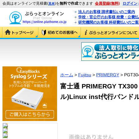
会員はオンラインで見積書(
)を
無料で作成
できます
会員登録(無料)
ログイン
見本
法人のお客様 請求書払いのご案内
学校・官公庁のお客様 校費・公費
研究機関のお客様 科研費払いのご案
ホーム
>
Fujitsu
>
PRIMERGY
> PGT30
富士通 PRIMERGY TX30
ル)Linux inst代行バンドル/