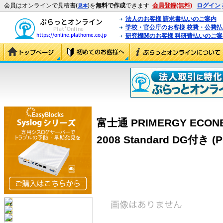
会員はオンラインで見積書(
)を
無料で作成
できます
会員登録(無料)
ログイン
見本
法人のお客様 請求書払いのご案内
学校・官公庁のお客様 校費・公費
研究機関のお客様 科研費払いのご案
富士通 PRIMERGY ECONEL 
2008 Standard DG付き (