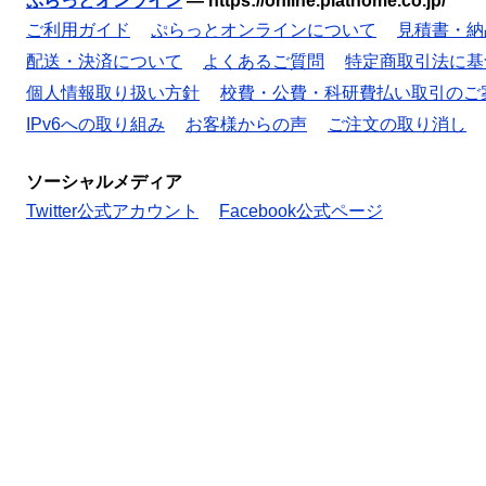
ぷらっとオンライン
—
https://online.plathome.co.jp/
ご利用ガイド
ぷらっとオンラインについて
見積書・納
配送・決済について
よくあるご質問
特定商取引法に基
個人情報取り扱い方針
校費・公費・科研費払い取引のご
IPv6への取り組み
お客様からの声
ご注文の取り消し
ソーシャルメディア
Twitter公式アカウント
Facebook公式ページ