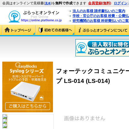
会員はオンラインで見積書(
)を
無料で作成
できます
会員登録(無料)
ログイン
見本
法人のお客様 請求書払いのご案内
学校・官公庁のお客様 校費・公費
研究機関のお客様 科研費払いのご案
フォーテックコミュニケ
プ LS-014 (LS-014)