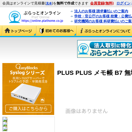
会員はオンラインで見積書(
)を
無料で作成
できます
会員登録(無料)
ログイン
見本
法人のお客様 請求書払いのご案内
学校・官公庁のお客様 校費・公費
研究機関のお客様 科研費払いのご案
PLUS PLUS メモ帳 B7 無地