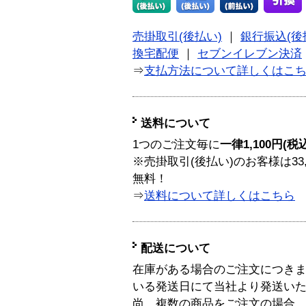
売掛取引(後払い)
｜
銀行振込(後
換宅配便
｜
セブンイレブン決済
⇒
支払方法について詳しくはこ
送料について
1つのご注文毎に
一律1,100円(税
※売掛取引(後払い)のお客様は33
無料！
⇒
送料について詳しくはこちら
配送について
在庫がある場合のご注文につき
いる発送日にて当社より発送い
尚、複数の商品をご注文の場合