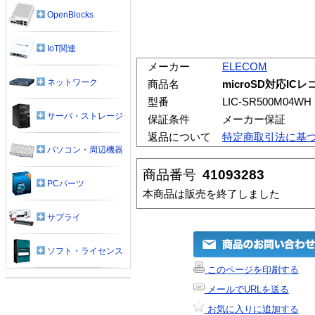
OpenBlocks
IoT関連
メーカー
ELECOM
ネットワーク
商品名
microSD対応ICレ
型番
LIC-SR500M04WH
サーバ・ストレージ
保証条件
メーカー保証
返品について
特定商取引法に基
パソコン・周辺機器
商品番号
41093283
PCパーツ
本商品は販売を終了しました
サプライ
ソフト・ライセンス
このページを印刷する
メールでURLを送る
お気に入りに追加する