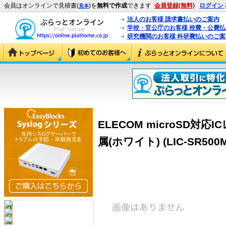
会員はオンラインで見積書(
)を
無料で作成
できます
会員登録(無料)
ログイン
見本
法人のお客様 請求書払いのご案内
学校・官公庁のお客様 校費・公費
研究機関のお客様 科研費払いのご案
ELECOM microSD対応I
属(ホワイト) (LIC-SR500