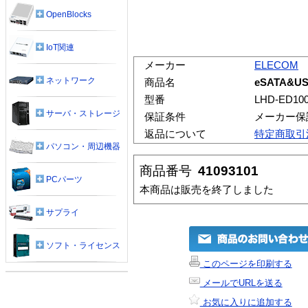
OpenBlocks
IoT関連
メーカー
ELECOM
ネットワーク
商品名
eSATA&US
型番
LHD-ED10
サーバ・ストレージ
保証条件
メーカー保
返品について
特定商取引
パソコン・周辺機器
商品番号
41093101
PCパーツ
本商品は販売を終了しました
サプライ
ソフト・ライセンス
このページを印刷する
メールでURLを送る
お気に入りに追加する