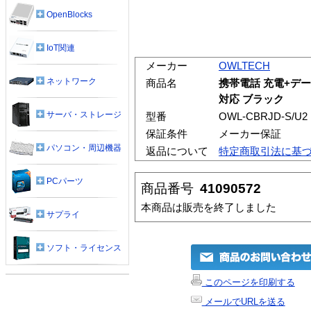
OpenBlocks
IoT関連
メーカー
OWLTECH
ネットワーク
商品名
携帯電話 充電+データ
対応 ブラック
サーバ・ストレージ
型番
OWL-CBRJD-S/U2
保証条件
メーカー保証
パソコン・周辺機器
返品について
特定商取引法に基
PCパーツ
商品番号
41090572
本商品は販売を終了しました
サプライ
ソフト・ライセンス
このページを印刷する
メールでURLを送る