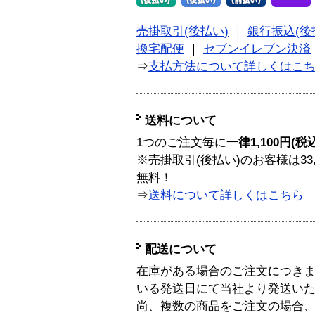
売掛取引(後払い)
｜
銀行振込(後
換宅配便
｜
セブンイレブン決済
⇒
支払方法について詳しくはこ
送料について
1つのご注文毎に
一律1,100円(税
※売掛取引(後払い)のお客様は33
無料！
⇒
送料について詳しくはこちら
配送について
在庫がある場合のご注文につき
いる発送日にて当社より発送い
尚、複数の商品をご注文の場合