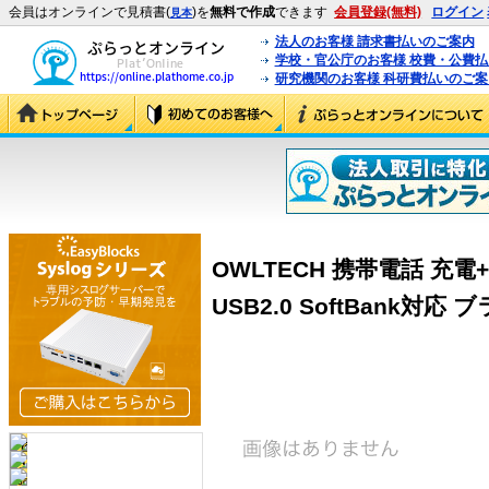
会員はオンラインで見積書(
)を
無料で作成
できます
会員登録(無料)
ログイン
見本
法人のお客様 請求書払いのご案内
学校・官公庁のお客様 校費・公費
研究機関のお客様 科研費払いのご案
OWLTECH 携帯電話 
USB2.0 SoftBank対応 ブ