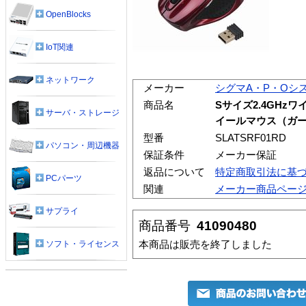
OpenBlocks
IoT関連
ネットワーク
メーカー
シグマA・P・Oシ
商品名
Sサイズ2.4GHz
サーバ・ストレージ
イールマウス（ガ
型番
SLATSRF01RD
パソコン・周辺機器
保証条件
メーカー保証
返品について
特定商取引法に基
PCパーツ
関連
メーカー商品ペー
サプライ
商品番号
41090480
本商品は販売を終了しました
ソフト・ライセンス