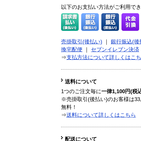
以下のお支払い方法がご利用で
売掛取引(後払い)
｜
銀行振込(後
換宅配便
｜
セブンイレブン決済
⇒
支払方法について詳しくはこ
送料について
1つのご注文毎に
一律1,100円(税
※売掛取引(後払い)のお客様は33
無料！
⇒
送料について詳しくはこちら
配送について