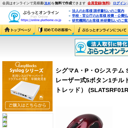
会員はオンラインで見積書(
)を
無料で作成
できます
会員登録(無料)
ログイン
見本
法人のお客様 請求書払いのご案内
学校・官公庁のお客様 校費・公費
研究機関のお客様 科研費払いのご案
シグマA・P・Oシステム 
レーザー式5ボタン1チル
トレッド） (SLATSRF01R