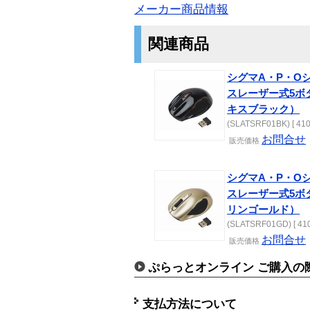
メーカー商品情報
関連商品
シグマA・P・Oシ
スレーザー式5ボ
キスブラック）
(SLATSRF01BK) [ 410
お問合せ
販売価格
シグマA・P・Oシ
スレーザー式5ボ
リンゴールド）
(SLATSRF01GD) [ 410
お問合せ
販売価格
ぷらっとオンライン ご購入の
支払方法について