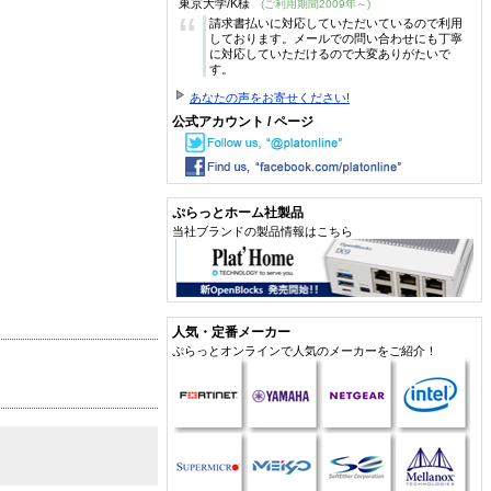
東京大学/K様
(ご利用期間2009年～)
“
請求書払いに対応していただいているので利用
しております。メールでの問い合わせにも丁寧
に対応していただけるので大変ありがたいで
す。
あなたの声をお寄せください!
公式アカウント / ページ
ぷらっとホーム社製品
当社ブランドの製品情報はこちら
人気・定番メーカー
ぷらっとオンラインで人気のメーカーをご紹介！