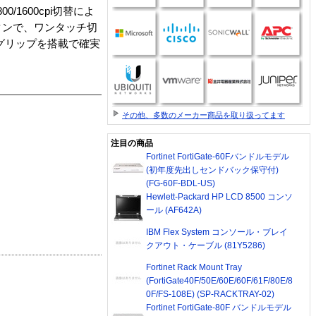
1600cpi切替によ
タンで、ワンタッチ切
グリップを搭載で確実
その他、多数のメーカー商品を取り扱ってます
注目の商品
Fortinet FortiGate-60Fバンドルモデル
(初年度先出しセンドバック保守付)
(FG-60F-BDL-US)
Hewlett-Packard HP LCD 8500 コンソ
ール (AF642A)
IBM Flex System コンソール・ブレイ
クアウト・ケーブル (81Y5286)
Fortinet Rack Mount Tray
(FortiGate40F/50E/60E/60F/61F/80E/8
0F/FS-108E) (SP-RACKTRAY-02)
Fortinet FortiGate-80F バンドルモデル