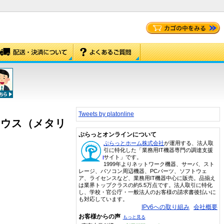
Tweets by platonline
マウス（メタリ
ぷらっとオンラインについて
ぷらっとホーム株式会社
が運用する、法人取
引に特化した「業務用IT機器専門の調達支援
サイト」です。
1999年よりネットワーク機器、サーバ、スト
レージ、パソコン周辺機器、PCパーツ、ソフトウェ
ア、ライセンスなど、業務用IT機器中心に販売。品揃え
は業界トップクラスの約5.5万点です。法人取引に特化
し、学校・官公庁・一般法人のお客様の請求書後払いに
も対応しています。
IPv6への取り組み
会社概要
お客様からの声
もっと見る