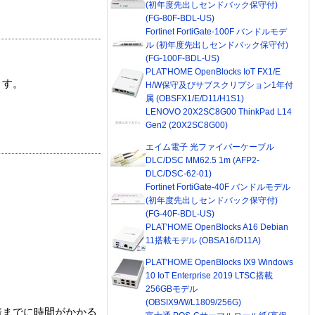
(初年度先出しセンドバック保守付)
(FG-80F-BDL-US)
Fortinet FortiGate-100F バンドルモデ
ル (初年度先出しセンドバック保守付)
(FG-100F-BDL-US)
PLAT'HOME OpenBlocks IoT FX1/E
ます。
H/W保守及びサブスクリプション1年付
属 (OBSFX1/E/D11/H1S1)
LENOVO 20X2SC8G00 ThinkPad L14
Gen2 (20X2SC8G00)
エイム電子 光ファイバーケーブル
DLC/DSC MM62.5 1m (AFP2-
DLC/DSC-62-01)
Fortinet FortiGate-40F バンドルモデル
(初年度先出しセンドバック保守付)
(FG-40F-BDL-US)
PLAT'HOME OpenBlocks A16 Debian
11搭載モデル (OBSA16/D11A)
PLAT'HOME OpenBlocks IX9 Windows
10 IoT Enterprise 2019 LTSC搭載
256GBモデル
(OBSIX9/W/L1809/256G)
着までに時間がかかる