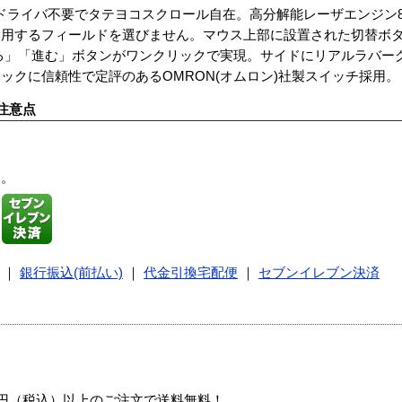
準対応ドライバ不要でタテヨコスクロール自在。高分解能レーザエンジン800/
使用するフィールドを選びません。マウス上部に設置された切替ボ
る」「進む」ボタンがワンクリックで実現。サイドにリアルラバー
ックに信頼性で定評のあるOMRON(オムロン)社製スイッチ採用。
注意点
す。
｜
銀行振込(前払い)
｜
代金引換宅配便
｜
セブンイレブン決済
00円（税込）以上のご注文で送料無料！