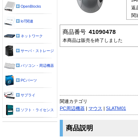
OpenBlocks
返
関
IoT関連
商品番号
41090478
ネットワーク
本商品は販売を終了しました
サーバ・ストレージ
パソコン・周辺機器
PCパーツ
サプライ
関連カテゴリ
PC周辺機器
|
マウス
|
SLATM01
ソフト・ライセンス
商品説明