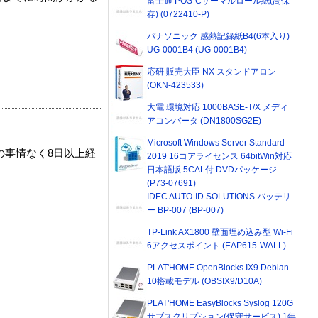
富士通 POS-Cサーマルロール紙(高保
存) (0722410-P)
パナソニック 感熱記録紙B4(6本入り)
UG-0001B4 (UG-0001B4)
応研 販売大臣 NX スタンドアロン
(OKN-423533)
大電 環境対応 1000BASE-T/X メディ
アコンバータ (DN1800SG2E)
Microsoft Windows Server Standard
の事情なく8日以上経
2019 16コアライセンス 64bitWin対応
日本語版 5CAL付 DVDパッケージ
(P73-07691)
IDEC AUTO-ID SOLUTIONS バッテリ
ー BP-007 (BP-007)
TP-Link AX1800 壁面埋め込み型 Wi-Fi
6アクセスポイント (EAP615-WALL)
PLAT'HOME OpenBlocks IX9 Debian
10搭載モデル (OBSIX9/D10A)
PLAT'HOME EasyBlocks Syslog 120G
サブスクリプション(保守サービス) 1年