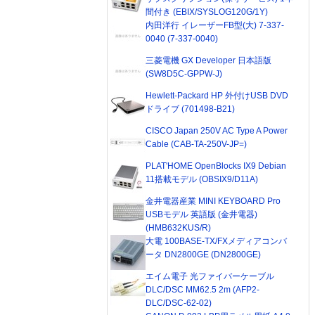
間付き (EBIX/SYSLOG120G/1Y)
内田洋行 イレーザーFB型(大) 7-337-
0040 (7-337-0040)
三菱電機 GX Developer 日本語版
(SW8D5C-GPPW-J)
Hewlett-Packard HP 外付けUSB DVD
ドライブ (701498-B21)
CISCO Japan 250V AC Type A Power
Cable (CAB-TA-250V-JP=)
PLAT'HOME OpenBlocks IX9 Debian
11搭載モデル (OBSIX9/D11A)
金井電器産業 MINI KEYBOARD Pro
USBモデル 英語版 (金井電器)
(HMB632KUS/R)
大電 100BASE-TX/FXメディアコンバ
ータ DN2800GE (DN2800GE)
エイム電子 光ファイバーケーブル
DLC/DSC MM62.5 2m (AFP2-
DLC/DSC-62-02)