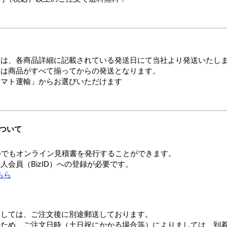
ては、各商品詳細に記載されている発送日にて当社より発送いたし
送は商品がすべて揃ってからの発送となります。
ヤマト運輸」からお選びいただけます
ついて
つでもオンライン見積書を発行することができます。
会員（BizID）への登録が必要です。
ちら
ましては、ご注文後に別途郵送しております。
のため、ご注文日時（土日祝にかかる場合等）によりましては、到