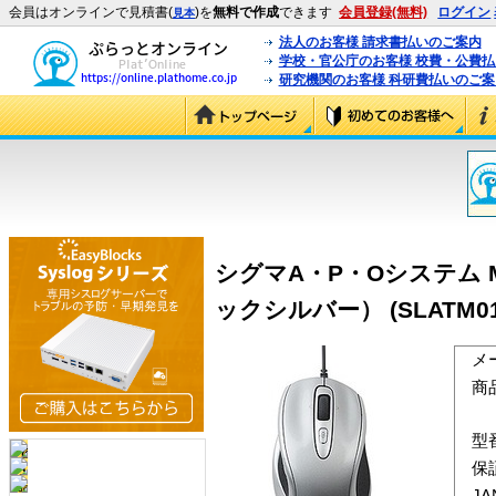
会員はオンラインで見積書(
)を
無料で作成
できます
会員登録(無料)
ログイン
見本
法人のお客様 請求書払いのご案内
学校・官公庁のお客様 校費・公費
研究機関のお客様 科研費払いのご案
シグマA・P・Oシステム
ックシルバー） (SLATM01
メ
商
型
保
J