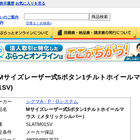
表示履歴
お気に入りを見る
払いのご案内
内
型番まとめ検索»
 Mサイズレーザー式5ボタン1チルトホイール
SV)
ーカー
シグマA・P・Oシステム
品名
Mサイズレーザー式5ボタン1チルトホイールマ
ウス（メタリックシルバー）
番
SLATM01SV
証条件
メーカー保証
ANコード
4900849812573