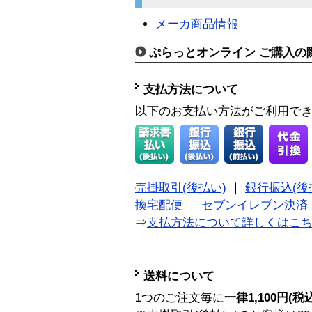
メーカ商品情報
ぷらっとオンライン ご購入の
支払方法について
以下のお支払い方法がご利用で
売掛取引(後払い)
｜
銀行振込(後
換宅配便
｜
セブンイレブン決済
⇒
支払方法について詳しくはこ
送料について
1つのご注文毎に
一律1,100円(税