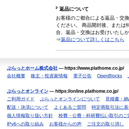
返品について
お客様のご都合による返品・交
ください。 商品開封後、または
合、返品・交換はお受けいたし
⇒
返品について詳しくはこちら
ぷらっとホーム株式会社
—
https://www.plathome.co.jp/
会社概要
株主・投資家情報
電子公告
OpenBlocks
ぷらっとオンライン
—
https://online.plathome.co.jp/
ご利用ガイド
ぷらっとオンラインについて
見積書・納
配送・決済について
よくあるご質問
特定商取引法に基
個人情報取り扱い方針
校費・公費・科研費払い取引のご
IPv6への取り組み
お客様からの声
ご注文の取り消し