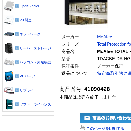
OpenBlocks
IoT関連
ネットワーク
メーカー
McAfee
シリーズ
Total Protection f
サーバ・ストレージ
商品名
McAfee TOTAL
型番
TDACBE-DA-HG
パソコン・周辺機器
保証条件
メーカー保証
返品について
特定商取引法に
PCパーツ
商品番号
41090428
サプライ
本商品は販売を終了しました
ソフト・ライセンス
このページを印刷する