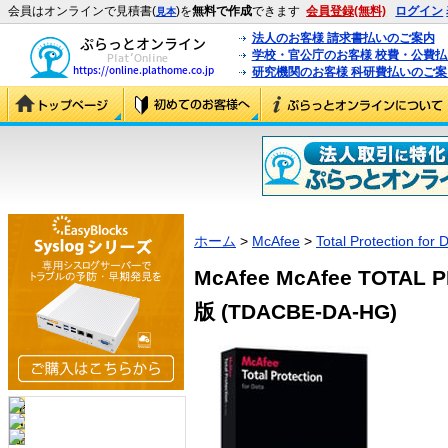
会員はオンラインで見積書(
)を
無料で作成
できます
会員登録(無料)
ログイン
見本
法人のお客様 請求書払いのご案内
学校・官公庁のお客様 校費・公費
研究機関のお客様 科研費払いのご案
ホーム
>
McAfee
>
Total Protection for 
McAfee McAfee TOTAL 
版 (TDACBE-DA-HG)