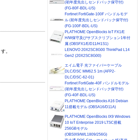
(初年度先出しセンドバック保守付)
(FG-80F-BDL-US)
Fortinet FortiGate-100F バンドルモデ
ル (初年度先出しセンドバック保守付)
(FG-100F-BDL-US)
PLAT'HOME OpenBlocks IoT FX1/E
H/W保守及びサブスクリプション1年付
属 (OBSFX1/E/D11/H1S1)
LENOVO 20X2SC8G00 ThinkPad L14
ます。
Gen2 (20X2SC8G00)
エイム電子 光ファイバーケーブル
DLC/DSC MM62.5 1m (AFP2-
DLC/DSC-62-01)
Fortinet FortiGate-40F バンドルモデル
(初年度先出しセンドバック保守付)
(FG-40F-BDL-US)
PLAT'HOME OpenBlocks A16 Debian
11搭載モデル (OBSA16/D11A)
PLAT'HOME OpenBlocks IX9 Windows
10 IoT Enterprise 2019 LTSC搭載
256GBモデル
(OBSIX9/W/L1809/256G)