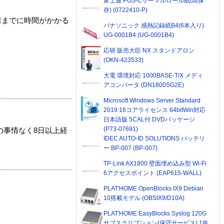
富士通 POS-Cサーマルロール紙(高保
存) (0722410-P)
着までに時間がかかる
パナソニック 感熱記録紙B4(6本入り)
UG-0001B4 (UG-0001B4)
応研 販売大臣 NX スタンドアロン
(OKN-423533)
大電 環境対応 1000BASE-T/X メディ
アコンバータ (DN1800SG2E)
Microsoft Windows Server Standard
2019 16コアライセンス 64bitWin対応
日本語版 5CAL付 DVDパッケージ
(P73-07691)
の事情なく8日以上経
IDEC AUTO-ID SOLUTIONS バッテリ
ー BP-007 (BP-007)
TP-Link AX1800 壁面埋め込み型 Wi-Fi
6アクセスポイント (EAP615-WALL)
PLAT'HOME OpenBlocks IX9 Debian
10搭載モデル (OBSIX9/D10A)
PLAT'HOME EasyBlocks Syslog 120G
サブスクリプション(保守サービス) 1年