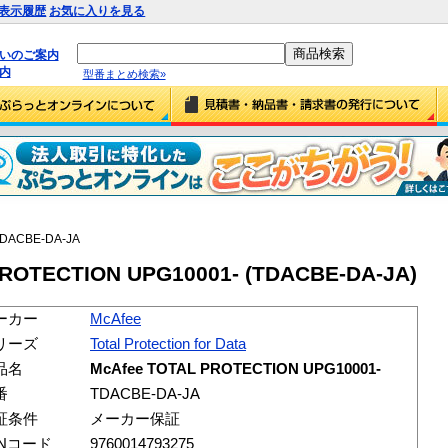
表示履歴
お気に入りを見る
払いのご案内
内
型番まとめ検索»
TDACBE-DA-JA
PROTECTION UPG10001- (TDACBE-DA-JA)
ーカー
McAfee
リーズ
Total Protection for Data
品名
McAfee TOTAL PROTECTION UPG10001-
番
TDACBE-DA-JA
証条件
メーカー保証
ANコード
9760014793275