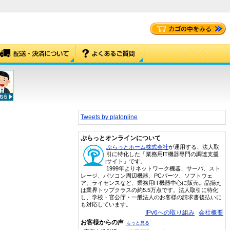
Tweets by platonline
ぷらっとオンラインについて
ぷらっとホーム株式会社
が運用する、法人取
引に特化した「業務用IT機器専門の調達支援
サイト」です。
1999年よりネットワーク機器、サーバ、スト
レージ、パソコン周辺機器、PCパーツ、ソフトウェ
ア、ライセンスなど、業務用IT機器中心に販売。品揃え
は業界トップクラスの約5.5万点です。法人取引に特化
し、学校・官公庁・一般法人のお客様の請求書後払いに
も対応しています。
IPv6への取り組み
会社概要
お客様からの声
もっと見る