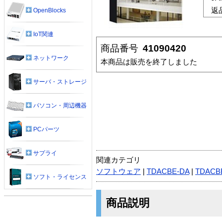
返
OpenBlocks
IoT関連
商品番号
41090420
ネットワーク
本商品は販売を終了しました
サーバ・ストレージ
パソコン・周辺機器
PCパーツ
サプライ
関連カテゴリ
ソフトウェア
|
TDACBE-DA
|
TDACB
ソフト・ライセンス
商品説明