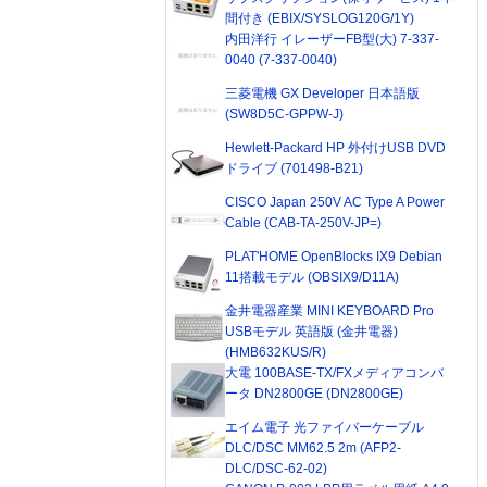
間付き (EBIX/SYSLOG120G/1Y)
内田洋行 イレーザーFB型(大) 7-337-
0040 (7-337-0040)
三菱電機 GX Developer 日本語版
(SW8D5C-GPPW-J)
Hewlett-Packard HP 外付けUSB DVD
ドライブ (701498-B21)
CISCO Japan 250V AC Type A Power
Cable (CAB-TA-250V-JP=)
PLAT'HOME OpenBlocks IX9 Debian
11搭載モデル (OBSIX9/D11A)
金井電器産業 MINI KEYBOARD Pro
USBモデル 英語版 (金井電器)
(HMB632KUS/R)
大電 100BASE-TX/FXメディアコンバ
ータ DN2800GE (DN2800GE)
エイム電子 光ファイバーケーブル
DLC/DSC MM62.5 2m (AFP2-
DLC/DSC-62-02)