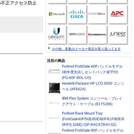
の不正アクセス防止
その他、多数のメーカー商品を取り扱ってます
注目の商品
Fortinet FortiGate-60Fバンドルモデル
(初年度先出しセンドバック保守付)
(FG-60F-BDL-US)
Hewlett-Packard HP LCD 8500 コンソ
ール (AF642A)
IBM Flex System コンソール・ブレイ
クアウト・ケーブル (81Y5286)
Fortinet Rack Mount Tray
(FortiGate40F/50E/60E/60F/61F/80E/8
0F/FS-108E) (SP-RACKTRAY-02)
Fortinet FortiGate-80F バンドルモデル