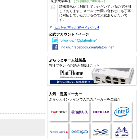
東京大学/K様
(ご利用期間2009年～)
“
請求書払いに対応していただいているので利用
しております。メールでの問い合わせにも丁寧
に対応していただけるので大変ありがたいで
す。
あなたの声をお寄せください!
公式アカウント / ページ
ぷらっとホーム社製品
当社ブランドの製品情報はこちら
人気・定番メーカー
ぷらっとオンラインで人気のメーカーをご紹介！