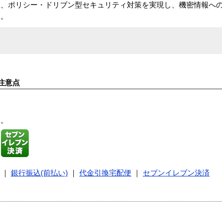
止、ポリシー・ドリブン型セキュリティ対策を実現し、機密情報へ
す。
注意点
す。
｜
銀行振込(前払い)
｜
代金引換宅配便
｜
セブンイレブン決済