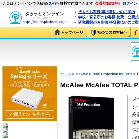
会員はオンラインで見積書(
)を
無料で作成
できます
会員登録(無料)
ログイン
見本
法人のお客様 請求書払いのご案内
学校・官公庁のお客様 校費・公費
研究機関のお客様 科研費払いのご案
ホーム
>
McAfee
>
Total Protection for Data
> 
McAfee McAfee TOTAL 
メ
シ
商
型
保
J