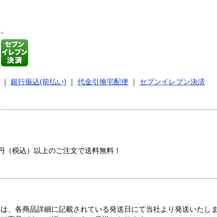
す。
｜
銀行振込(前払い)
｜
代金引換宅配便
｜
セブンイレブン決済
00円（税込）以上のご注文で送料無料！
ては、各商品詳細に記載されている発送日にて当社より発送いたし