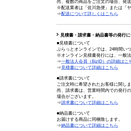
尚、複数の商品をご注文の場合、発
※配送業者は「佐川急便」または「
⇒
配送について詳しくはこちら
見積書・請求書・納品書等の発行に
■見積書について
ぷらっとオンラインでは、24時間い
※オンライン見積書発行には、一般法人
⇒
一般法人会員（BizID）の詳細はこ
⇒
見積書について詳細はこちら
■請求書について
ご注文時に希望されたお客様に関し
尚、請求書は、営業時間内での発行
場合がございます。
⇒
請求書について詳細はこちら
■納品書について
お届けする商品に同梱致します。
⇒
納品書について詳細はこちら