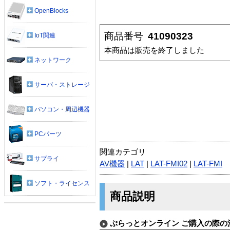
OpenBlocks
商品番号
41090323
IoT関連
本商品は販売を終了しました
ネットワーク
サーバ・ストレージ
パソコン・周辺機器
PCパーツ
関連カテゴリ
サプライ
AV機器
|
LAT
|
LAT-FMI02
|
LAT-FMI
ソフト・ライセンス
商品説明
ぷらっとオンライン ご購入の際の