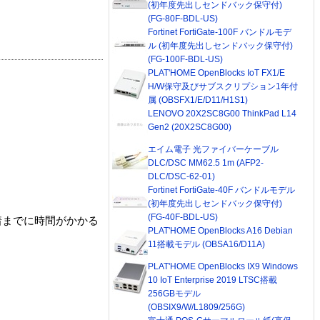
(初年度先出しセンドバック保守付)
(FG-80F-BDL-US)
Fortinet FortiGate-100F バンドルモデ
ル (初年度先出しセンドバック保守付)
(FG-100F-BDL-US)
PLAT'HOME OpenBlocks IoT FX1/E
H/W保守及びサブスクリプション1年付
属 (OBSFX1/E/D11/H1S1)
LENOVO 20X2SC8G00 ThinkPad L14
Gen2 (20X2SC8G00)
エイム電子 光ファイバーケーブル
DLC/DSC MM62.5 1m (AFP2-
DLC/DSC-62-01)
Fortinet FortiGate-40F バンドルモデル
(初年度先出しセンドバック保守付)
(FG-40F-BDL-US)
着までに時間がかかる
PLAT'HOME OpenBlocks A16 Debian
11搭載モデル (OBSA16/D11A)
PLAT'HOME OpenBlocks IX9 Windows
10 IoT Enterprise 2019 LTSC搭載
256GBモデル
(OBSIX9/W/L1809/256G)