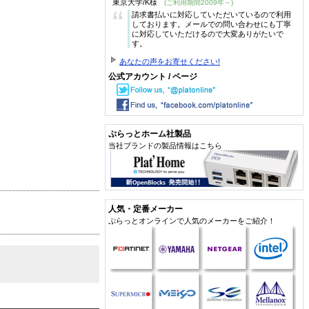
東京大学/K様
(ご利用期間2009年～)
“
請求書払いに対応していただいているので利用
しております。メールでの問い合わせにも丁寧
に対応していただけるので大変ありがたいで
す。
あなたの声をお寄せください!
公式アカウント / ページ
ぷらっとホーム社製品
当社ブランドの製品情報はこちら
人気・定番メーカー
ぷらっとオンラインで人気のメーカーをご紹介！