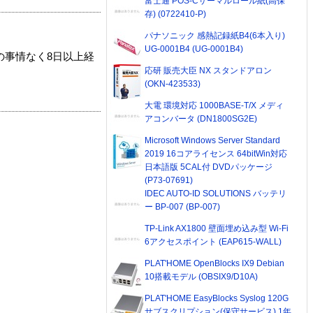
富士通 POS-Cサーマルロール紙(高保
存) (0722410-P)
パナソニック 感熱記録紙B4(6本入り)
UG-0001B4 (UG-0001B4)
の事情なく8日以上経
応研 販売大臣 NX スタンドアロン
(OKN-423533)
大電 環境対応 1000BASE-T/X メディ
アコンバータ (DN1800SG2E)
Microsoft Windows Server Standard
2019 16コアライセンス 64bitWin対応
日本語版 5CAL付 DVDパッケージ
(P73-07691)
IDEC AUTO-ID SOLUTIONS バッテリ
ー BP-007 (BP-007)
TP-Link AX1800 壁面埋め込み型 Wi-Fi
6アクセスポイント (EAP615-WALL)
PLAT'HOME OpenBlocks IX9 Debian
10搭載モデル (OBSIX9/D10A)
PLAT'HOME EasyBlocks Syslog 120G
サブスクリプション(保守サービス) 1年