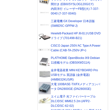
間付き (EBIX/SYSLOG120G/1Y)
内田洋行 イレーザーFB型(大) 7-337-
0040 (7-337-0040)
三菱電機 GX Developer 日本語版
(SW8D5C-GPPW-J)
Hewlett-Packard HP 外付けUSB DVD
ドライブ (701498-B21)
CISCO Japan 250V AC Type A Power
Cable (CAB-TA-250V-JP=)
PLAT'HOME OpenBlocks IX9 Debian
11搭載モデル (OBSIX9/D11A)
金井電器産業 MINI KEYBOARD Pro
USBモデル 英語版 (金井電器)
(HMB632KUS/R)
大電 100BASE-TX/FXメディアコンバ
ータ DN2800GE (DN2800GE)
エイム電子 光ファイバーケーブル
DLC/DSC MM62.5 2m (AFP2-
DLC/DSC-62-02)