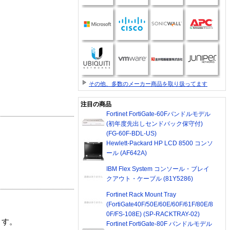
その他、多数のメーカー商品を取り扱ってます
注目の商品
Fortinet FortiGate-60Fバンドルモデル
(初年度先出しセンドバック保守付)
(FG-60F-BDL-US)
Hewlett-Packard HP LCD 8500 コンソ
ール (AF642A)
IBM Flex System コンソール・ブレイ
クアウト・ケーブル (81Y5286)
Fortinet Rack Mount Tray
(FortiGate40F/50E/60E/60F/61F/80E/8
0F/FS-108E) (SP-RACKTRAY-02)
ます。
Fortinet FortiGate-80F バンドルモデル