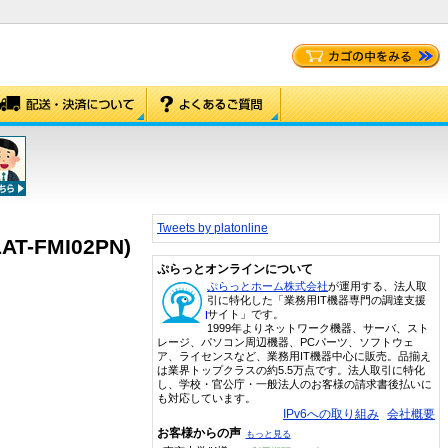
Tweets by platonline
-FMI02PN)
ぷらっとオンラインについて
ぷらっとホーム株式会社
が運用する、法人取
引に特化した「業務用IT機器専門の調達支援
サイト」です。
1999年よりネットワーク機器、サーバ、スト
レージ、パソコン周辺機器、PCパーツ、ソフトウェ
ア、ライセンスなど、業務用IT機器中心に販売。品揃え
は業界トップクラスの約5.5万点です。法人取引に特化
し、学校・官公庁・一般法人のお客様の請求書後払いに
も対応しています。
IPv6への取り組み
会社概要
お客様からの声
もっと見る