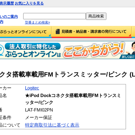
表示履歴
お気に入りを見る
払いのご案内
内
型番まとめ検索»
ckコネクタ搭載車載用FMトランスミッター/ピンク (LAT
ーカー
Logitec
品名
★iPod Dockコネクタ搭載車載用FMトランスミ
ッター/ピンク
番
LAT-FMI02PN
証条件
メーカー保証
品について
特定商取引法に基づく表示