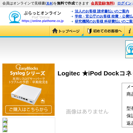
会員はオンラインで見積書(
)を
無料で作成
できます
会員登録(無料)
ログイン
見本
法人のお客様 請求書払いのご案内
学校・官公庁のお客様 校費・公費
研究機関のお客様 科研費払いのご案
Logitec ★iPod Do
メ
商
型
保
返