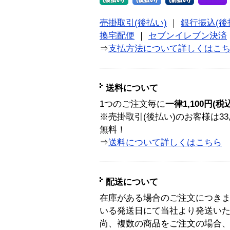
売掛取引(後払い)
｜
銀行振込(後
換宅配便
｜
セブンイレブン決済
⇒
支払方法について詳しくはこ
送料について
1つのご注文毎に
一律1,100円(税
※売掛取引(後払い)のお客様は33
無料！
⇒
送料について詳しくはこちら
配送について
在庫がある場合のご注文につき
いる発送日にて当社より発送い
尚、複数の商品をご注文の場合