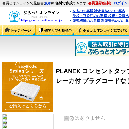
会員はオンラインで見積書(
)を
無料で作成
できます
会員登録(無料)
ログイン
見本
法人のお客様 請求書払いのご案内
学校・官公庁のお客様 校費・公費
研究機関のお客様 科研費払いのご案
PLANEX コンセントタッ
レーカ付 プラグコードなし (