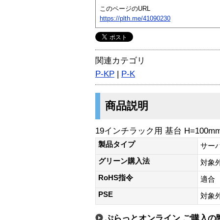
このページのURL
https://plth.me/41090230
関連カテゴリ
P-KP
|
P-K
商品説明
19インチラック用 基台 H=100mm
製品タイプ
サー
グリーン購入法
対象
RoHS指令
適合
PSE
対象
ぷらっとオンライン ご購入の