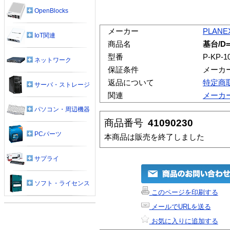
OpenBlocks
メーカー
PLANE
IoT関連
商品名
基台/D=
型番
P-KP-1
ネットワーク
保証条件
メーカ
返品について
特定商
サーバ・ストレージ
関連
メーカ
パソコン・周辺機器
商品番号
41090230
PCパーツ
本商品は販売を終了しました
サプライ
ソフト・ライセンス
このページを印刷する
メールでURLを送る
お気に入りに追加する