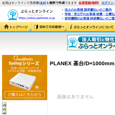
会員はオンラインで見積書(
)を
無料で作成
できます
会員登録(無料)
ログイン
見本
法人のお客様 請求書払いのご案内
学校・官公庁のお客様 校費・公費
研究機関のお客様 科研費払いのご案
PLANEX 基台/D=1000mm用