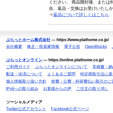
ください。 商品開封後、または
合、返品・交換はお受けいたし
⇒
返品について詳しくはこちら
ぷらっとホーム株式会社
—
https://www.plathome.co.jp/
会社概要
株主・投資家情報
電子公告
OpenBlocks
ぷらっとオンライン
—
https://online.plathome.co.jp/
ご利用ガイド
ぷらっとオンラインについて
見積書・納
配送・決済について
よくあるご質問
特定商取引法に基
個人情報取り扱い方針
校費・公費・科研費払い取引のご
IPv6への取り組み
お客様からの声
ご注文の取り消し
ソーシャルメディア
Twitter公式アカウント
Facebook公式ページ