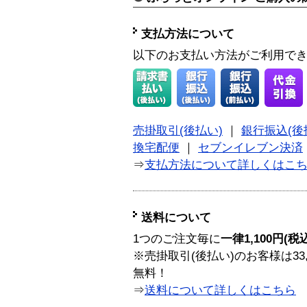
支払方法について
以下のお支払い方法がご利用で
売掛取引(後払い)
｜
銀行振込(後
換宅配便
｜
セブンイレブン決済
⇒
支払方法について詳しくはこ
送料について
1つのご注文毎に
一律1,100円(税
※売掛取引(後払い)のお客様は33
無料！
⇒
送料について詳しくはこちら