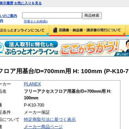
表示履歴
お気に入りを見る
払いのご案内
内
型番まとめ検索»
用基台/D=700mm用 H: 100mm (P-K10-7
ーカー
PLANEX
品名
フリーアクセスフロア用基台/D=700mm用 H:
100mm
番
P-K10-700
証条件
メーカー保証
品について
特定商取引法に基づく表示
連
メーカー商品ページ