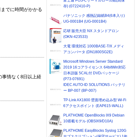
富士通 POS-Cサーマルロール紙(高保
存) (0722410-P)
着までに時間がかかる
パナソニック 感熱記録紙B4(6本入り)
UG-0001B4 (UG-0001B4)
応研 販売大臣 NX スタンドアロン
(OKN-423533)
大電 環境対応 1000BASE-T/X メディ
アコンバータ (DN1800SG2E)
Microsoft Windows Server Standard
2019 16コアライセンス 64bitWin対応
日本語版 5CAL付 DVDパッケージ
の事情なく8日以上経
(P73-07691)
IDEC AUTO-ID SOLUTIONS バッテリ
ー BP-007 (BP-007)
TP-Link AX1800 壁面埋め込み型 Wi-Fi
6アクセスポイント (EAP615-WALL)
PLAT'HOME OpenBlocks IX9 Debian
10搭載モデル (OBSIX9/D10A)
PLAT'HOME EasyBlocks Syslog 120G
サブスクリプション(保守サービス) 1年