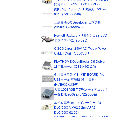
間付き (EBIX/SYSLOG120G/1Y)
内田洋行 イレーザーFB型(大) 7-337-
0040 (7-337-0040)
三菱電機 GX Developer 日本語版
(SW8D5C-GPPW-J)
Hewlett-Packard HP 外付けUSB DVD
ドライブ (701498-B21)
CISCO Japan 250V AC Type A Power
Cable (CAB-TA-250V-JP=)
PLAT'HOME OpenBlocks IX9 Debian
11搭載モデル (OBSIX9/D11A)
金井電器産業 MINI KEYBOARD Pro
USBモデル 英語版 (金井電器)
(HMB632KUS/R)
大電 100BASE-TX/FXメディアコンバ
ータ DN2800GE (DN2800GE)
エイム電子 光ファイバーケーブル
DLC/DSC MM62.5 2m (AFP2-
DLC/DSC-62-02)