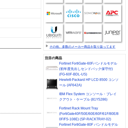
その他、多数のメーカー商品を取り扱ってます
注目の商品
Fortinet FortiGate-60Fバンドルモデル
(初年度先出しセンドバック保守付)
(FG-60F-BDL-US)
Hewlett-Packard HP LCD 8500 コンソ
ール (AF642A)
IBM Flex System コンソール・ブレイ
クアウト・ケーブル (81Y5286)
Fortinet Rack Mount Tray
(FortiGate40F/50E/60E/60F/61F/80E/8
0F/FS-108E) (SP-RACKTRAY-02)
Fortinet FortiGate-80F バンドルモデル