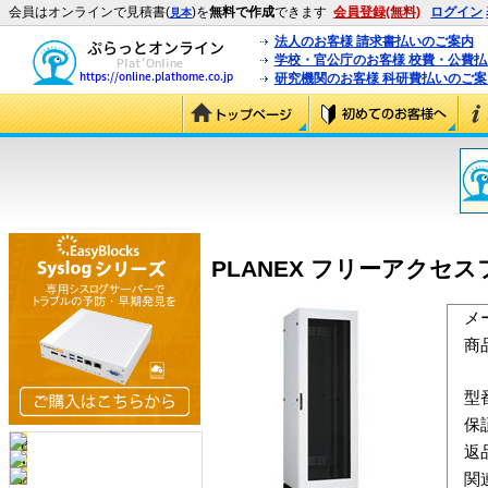
会員はオンラインで見積書(
)を
無料で作成
できます
会員登録(無料)
ログイン
見本
法人のお客様 請求書払いのご案内
学校・官公庁のお客様 校費・公費
研究機関のお客様 科研費払いのご案
PLANEX フリーアクセスフロア
メ
商
型
保
返
関