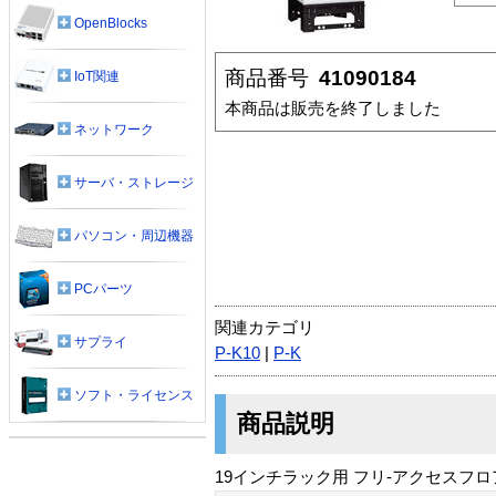
OpenBlocks
商品番号
41090184
IoT関連
本商品は販売を終了しました
ネットワーク
サーバ・ストレージ
パソコン・周辺機器
PCパーツ
関連カテゴリ
サプライ
P-K10
|
P-K
ソフト・ライセンス
商品説明
19インチラック用 フリ-アクセスフロア用