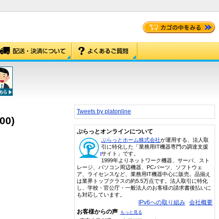
Tweets by platonline
00)
ぷらっとオンラインについて
ぷらっとホーム株式会社
が運用する、法人取
引に特化した「業務用IT機器専門の調達支援
サイト」です。
1999年よりネットワーク機器、サーバ、スト
レージ、パソコン周辺機器、PCパーツ、ソフトウェ
ア、ライセンスなど、業務用IT機器中心に販売。品揃え
は業界トップクラスの約5.5万点です。法人取引に特化
し、学校・官公庁・一般法人のお客様の請求書後払いに
も対応しています。
IPv6への取り組み
会社概要
お客様からの声
もっと見る