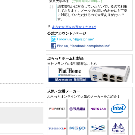
東京大学/K様
(ご利用期間2009年～)
“
請求書払いに対応していただいているので利用
しております。メールでの問い合わせにも丁寧
に対応していただけるので大変ありがたいで
す。
あなたの声をお寄せください!
公式アカウント / ページ
ぷらっとホーム社製品
当社ブランドの製品情報はこちら
人気・定番メーカー
ぷらっとオンラインで人気のメーカーをご紹介！