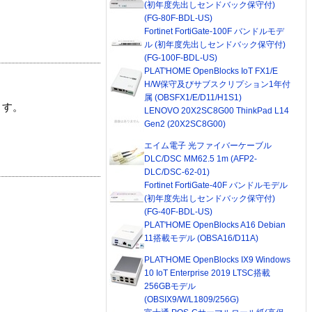
(初年度先出しセンドバック保守付)
(FG-80F-BDL-US)
Fortinet FortiGate-100F バンドルモデ
ル (初年度先出しセンドバック保守付)
(FG-100F-BDL-US)
PLAT'HOME OpenBlocks IoT FX1/E
H/W保守及びサブスクリプション1年付
属 (OBSFX1/E/D11/H1S1)
ます。
LENOVO 20X2SC8G00 ThinkPad L14
Gen2 (20X2SC8G00)
エイム電子 光ファイバーケーブル
DLC/DSC MM62.5 1m (AFP2-
DLC/DSC-62-01)
Fortinet FortiGate-40F バンドルモデル
(初年度先出しセンドバック保守付)
(FG-40F-BDL-US)
PLAT'HOME OpenBlocks A16 Debian
11搭載モデル (OBSA16/D11A)
PLAT'HOME OpenBlocks IX9 Windows
10 IoT Enterprise 2019 LTSC搭載
256GBモデル
(OBSIX9/W/L1809/256G)