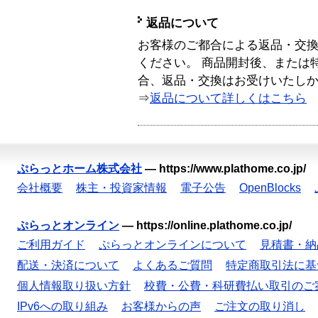
返品について
お客様のご都合による返品・交
ください。 商品開封後、または
合、返品・交換はお受けいたし
⇒
返品について詳しくはこちら
ぷらっとホーム株式会社
—
https://www.plathome.co.jp/
会社概要
株主・投資家情報
電子公告
OpenBlocks
ぷらっとオンライン
—
https://online.plathome.co.jp/
ご利用ガイド
ぷらっとオンラインについて
見積書・納
配送・決済について
よくあるご質問
特定商取引法に基
個人情報取り扱い方針
校費・公費・科研費払い取引のご
IPv6への取り組み
お客様からの声
ご注文の取り消し