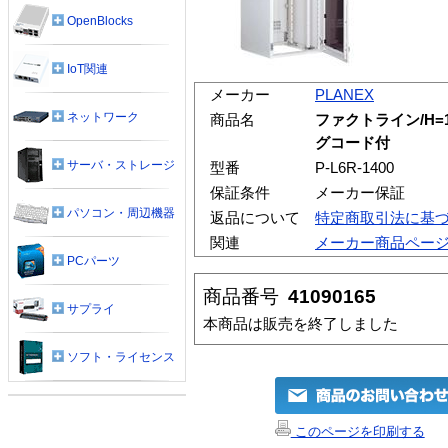
OpenBlocks
IoT関連
メーカー
PLANEX
ネットワーク
商品名
ファクトライン/H=
グコード付
サーバ・ストレージ
型番
P-L6R-1400
保証条件
メーカー保証
パソコン・周辺機器
返品について
特定商取引法に基
関連
メーカー商品ペー
PCパーツ
商品番号
41090165
サプライ
本商品は販売を終了しました
ソフト・ライセンス
このページを印刷する