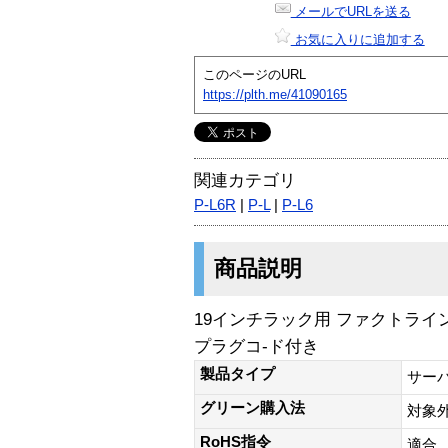
メールでURLを送る
お気に入りに追加する
このページのURL
https://plth.me/41090165
関連カテゴリ
P-L6R
|
P-L
|
P-L6
商品説明
19インチラック用 ファクトライン
プラグコ-ド付き
製品タイプ
サー
グリーン購入法
対象
RoHS指令
適合