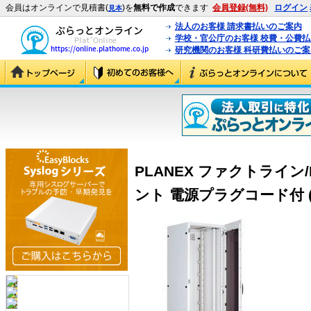
会員はオンラインで見積書(
)を
無料で作成
できます
会員登録(無料)
ログイン
見本
法人のお客様 請求書払いのご案内
学校・官公庁のお客様 校費・公費
研究機関のお客様 科研費払いのご案
PLANEX ファクトライン/
ント 電源プラグコード付 (P-