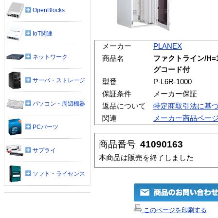
OpenBlocks
IoT関連
メーカー
PLANEX
ネットワーク
商品名
ファクトライン/H=
グコード付
サーバ・ストレージ
型番
P-L6R-1000
保証条件
メーカー保証
パソコン・周辺機器
返品について
特定商取引法に基
関連
メーカー商品ペー
PCパーツ
商品番号
41090163
サプライ
本商品は販売を終了しました
ソフト・ライセンス
このページを印刷する