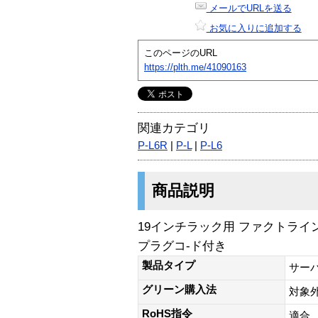
メールでURLを送る
お気に入りに追加する
このページのURL
https://plth.me/41090163
関連カテゴリ
P-L6R
|
P-L
|
P-L6
商品説明
19インチラック用 ファクトライン
プラグコ-ド付き
製品タイプ
サー
グリーン購入法
対象
RoHS指令
適合