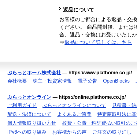
返品について
お客様のご都合による返品・交
ください。 商品開封後、または
合、返品・交換はお受けいたし
⇒
返品について詳しくはこちら
ぷらっとホーム株式会社
—
https://www.plathome.co.jp/
会社概要
株主・投資家情報
電子公告
OpenBlocks
ぷらっとオンライン
—
https://online.plathome.co.jp/
ご利用ガイド
ぷらっとオンラインについて
見積書・納
配送・決済について
よくあるご質問
特定商取引法に基
個人情報取り扱い方針
校費・公費・科研費払い取引のご
IPv6への取り組み
お客様からの声
ご注文の取り消し