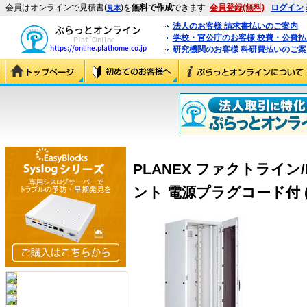
会員はオンラインで見積書(
)を
無料で作成
できます
会員登録(無料)
ログイン
見本
法人のお客様 請求書払いのご案内
学校・官公庁のお客様 校費・公費
研究機関のお客様 科研費払いのご案
PLANEX ファクトライン/
ント 電源プラグコード付 (P-