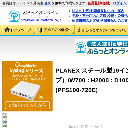
会員はオンラインで見積書(
)を
無料で作成
できます
会員登録(無料)
ログイン
見本
法人のお客様 請求書払いのご案内
学校・官公庁のお客様 校費・公費
研究機関のお客様 科研費払いのご案
PLANEX スチール製1
プ）/W700 : H2000 : D
(PFS100-720E)