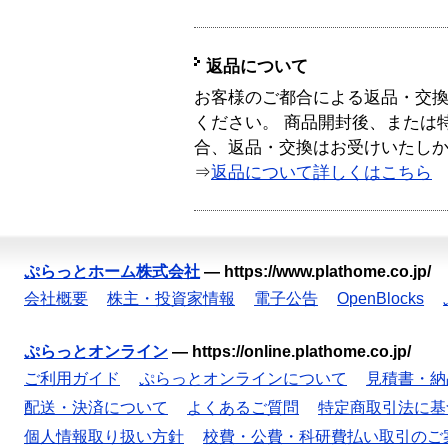
返品について
お客様のご都合による返品・交
ください。 商品開封後、または
合、返品・交換はお受けいたし
⇒
返品について詳しくはこちら
ぷらっとホーム株式会社
—
https://www.plathome.co.jp/
会社概要
株主・投資家情報
電子公告
OpenBlocks
ぷらっとオンライン
—
https://online.plathome.co.jp/
ご利用ガイド
ぷらっとオンラインについて
見積書・納
配送・決済について
よくあるご質問
特定商取引法に基
個人情報取り扱い方針
校費・公費・科研費払い取引のご