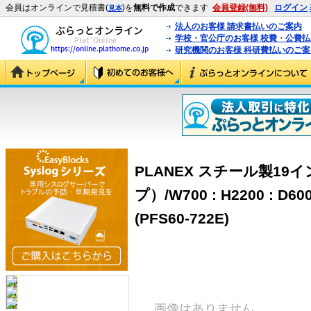
会員はオンラインで見積書(
)を
無料で作成
できます
会員登録(無料)
ログイン
見本
法人のお客様 請求書払いのご案内
学校・官公庁のお客様 校費・公費
研究機関のお客様 科研費払いのご案
PLANEX スチール製1
プ）/W700 : H2200 : D
(PFS60-722E)