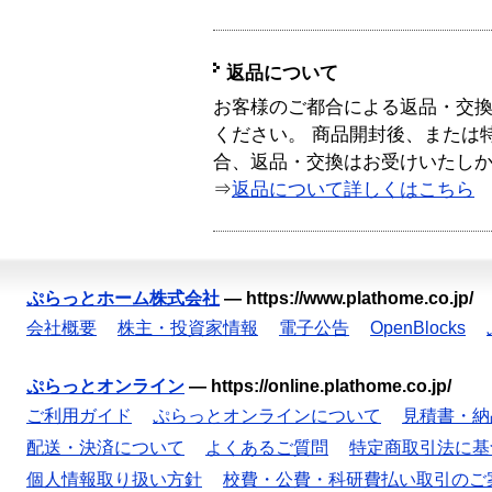
返品について
お客様のご都合による返品・交
ください。 商品開封後、または
合、返品・交換はお受けいたし
⇒
返品について詳しくはこちら
ぷらっとホーム株式会社
—
https://www.plathome.co.jp/
会社概要
株主・投資家情報
電子公告
OpenBlocks
ぷらっとオンライン
—
https://online.plathome.co.jp/
ご利用ガイド
ぷらっとオンラインについて
見積書・納
配送・決済について
よくあるご質問
特定商取引法に基
個人情報取り扱い方針
校費・公費・科研費払い取引のご