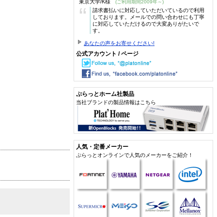
東京大学/K様
(ご利用期間2009年～)
“
請求書払いに対応していただいているので利用
しております。メールでの問い合わせにも丁寧
に対応していただけるので大変ありがたいで
す。
あなたの声をお寄せください!
公式アカウント / ページ
ぷらっとホーム社製品
当社ブランドの製品情報はこちら
人気・定番メーカー
ぷらっとオンラインで人気のメーカーをご紹介！