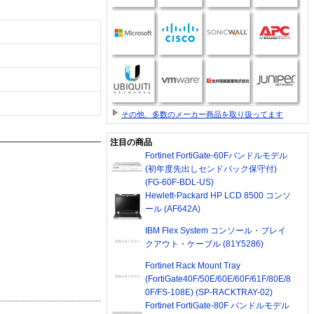
その他、多数のメーカー商品を取り扱ってます
注目の商品
Fortinet FortiGate-60Fバンドルモデル
(初年度先出しセンドバック保守付)
(FG-60F-BDL-US)
Hewlett-Packard HP LCD 8500 コンソ
ール (AF642A)
IBM Flex System コンソール・ブレイ
クアウト・ケーブル (81Y5286)
Fortinet Rack Mount Tray
(FortiGate40F/50E/60E/60F/61F/80E/8
0F/FS-108E) (SP-RACKTRAY-02)
Fortinet FortiGate-80F バンドルモデル