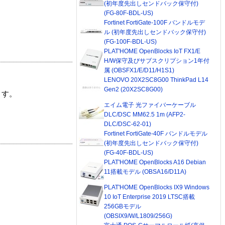
(初年度先出しセンドバック保守付)
(FG-80F-BDL-US)
Fortinet FortiGate-100F バンドルモデ
ル (初年度先出しセンドバック保守付)
(FG-100F-BDL-US)
PLAT'HOME OpenBlocks IoT FX1/E
H/W保守及びサブスクリプション1年付
属 (OBSFX1/E/D11/H1S1)
LENOVO 20X2SC8G00 ThinkPad L14
Gen2 (20X2SC8G00)
ます。
エイム電子 光ファイバーケーブル
DLC/DSC MM62.5 1m (AFP2-
DLC/DSC-62-01)
Fortinet FortiGate-40F バンドルモデル
(初年度先出しセンドバック保守付)
(FG-40F-BDL-US)
PLAT'HOME OpenBlocks A16 Debian
11搭載モデル (OBSA16/D11A)
PLAT'HOME OpenBlocks IX9 Windows
10 IoT Enterprise 2019 LTSC搭載
256GBモデル
(OBSIX9/W/L1809/256G)