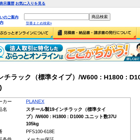
表示履歴
お気に入りを見る
払いのご案内
内
型番まとめ検索»
チラック（標準タイプ）/W600 : H1800 : D
)
ーカー
PLANEX
品名
スチール製19インチラック（標準タイ
プ）/W600 : H1800 : D1000 ユニット数37U
105kg
番
PFS100-618E
証条件
メーカー保証