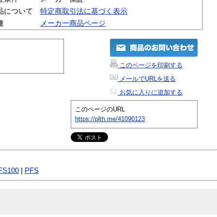
品について
特定商取引法に基づく表示
連
メーカー商品ページ
このページを印刷する
メールでURLを送る
お気に入りに追加する
このページのURL
https://plth.me/41090123
FS100
|
PFS