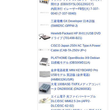
間付き (EBIX/SYSLOG120G/1Y)
内田洋行 イレーザーFB型(大) 7-337-
0040 (7-337-0040)
三菱電機 GX Developer 日本語版
(SW8D5C-GPPW-J)
Hewlett-Packard HP 外付けUSB DVD
ドライブ (701498-B21)
CISCO Japan 250V AC Type A Power
Cable (CAB-TA-250V-JP=)
PLAT'HOME OpenBlocks IX9 Debian
11搭載モデル (OBSIX9/D11A)
金井電器産業 MINI KEYBOARD Pro
USBモデル 英語版 (金井電器)
(HMB632KUS/R)
大電 100BASE-TX/FXメディアコンバ
ータ DN2800GE (DN2800GE)
エイム電子 光ファイバーケーブル
DLC/DSC MM62.5 2m (AFP2-
DLC/DSC-62-02)