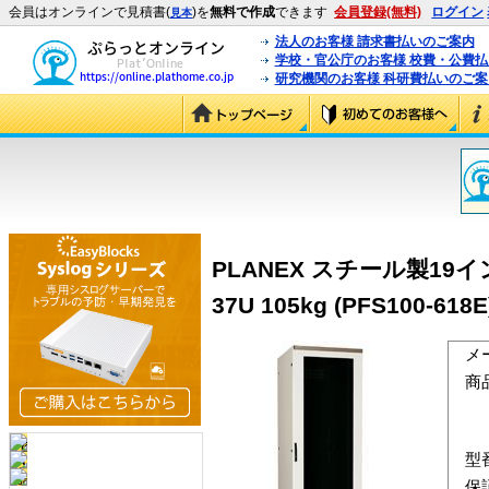
会員はオンラインで見積書(
)を
無料で作成
できます
会員登録(無料)
ログイン
見本
法人のお客様 請求書払いのご案内
学校・官公庁のお客様 校費・公費
研究機関のお客様 科研費払いのご案
PLANEX スチール製19イン
37U 105kg (PFS100-618E
メ
商
型
保