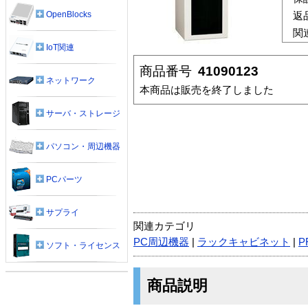
OpenBlocks
返
関
IoT関連
商品番号
41090123
ネットワーク
本商品は販売を終了しました
サーバ・ストレージ
パソコン・周辺機器
PCパーツ
サプライ
関連カテゴリ
PC周辺機器
|
ラックキャビネット
|
P
ソフト・ライセンス
商品説明