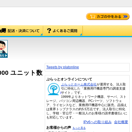
Tweets by platonline
1000 ユニット数
ぷらっとオンラインについて
ぷらっとホーム株式会社
が運用する、法人取
引に特化した「業務用IT機器専門の調達支援
サイト」です。
1999年よりネットワーク機器、サーバ、スト
レージ、パソコン周辺機器、PCパーツ、ソフトウェ
ア、ライセンスなど、業務用IT機器中心に販売。品揃え
は業界トップクラスの約5.5万点です。法人取引に特化
し、学校・官公庁・一般法人のお客様の請求書後払いに
も対応しています。
IPv6への取り組み
会社概要
お客様からの声
もっと見る