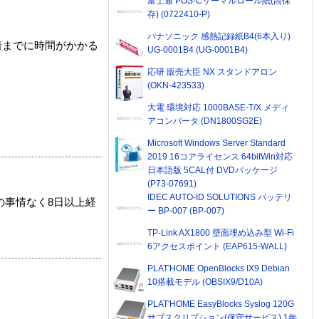
富士通 POS-Cサーマルロール紙(高保
存) (0722410-P)
パナソニック 感熱記録紙B4(6本入り)
着までに時間がかかる
UG-0001B4 (UG-0001B4)
応研 販売大臣 NX スタンドアロン
(OKN-423533)
大電 環境対応 1000BASE-T/X メディ
アコンバータ (DN1800SG2E)
Microsoft Windows Server Standard
2019 16コアライセンス 64bitWin対応
日本語版 5CAL付 DVDパッケージ
(P73-07691)
IDEC AUTO-ID SOLUTIONS バッテリ
の事情なく8日以上経
ー BP-007 (BP-007)
TP-Link AX1800 壁面埋め込み型 Wi-Fi
6アクセスポイント (EAP615-WALL)
PLAT'HOME OpenBlocks IX9 Debian
10搭載モデル (OBSIX9/D10A)
PLAT'HOME EasyBlocks Syslog 120G
サブスクリプション(保守サービス) 1年