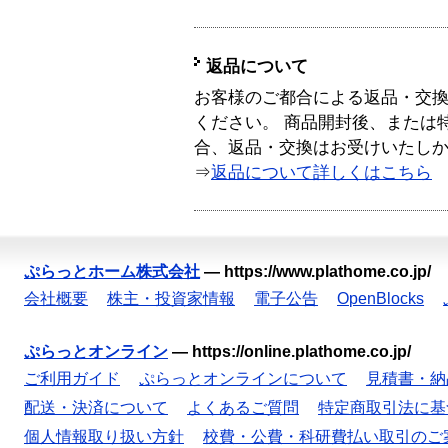
返品について
お客様のご都合による返品・交
ください。 商品開封後、または
合、返品・交換はお受けいたし
⇒
返品について詳しくはこちら
ぷらっとホーム株式会社
—
https://www.plathome.co.jp/
会社概要
株主・投資家情報
電子公告
OpenBlocks
ぷらっとオンライン
—
https://online.plathome.co.jp/
ご利用ガイド
ぷらっとオンラインについて
見積書・納
配送・決済について
よくあるご質問
特定商取引法に基
個人情報取り扱い方針
校費・公費・科研費払い取引のご