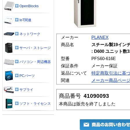
OpenBlocks
IoT関連
ネットワーク
メーカー
PLANEX
商品名
スチール製19インチラ
サーバ・ストレージ
: D600 ユニット数33
型番
PFS60-616E
パソコン・周辺機器
保証条件
メーカー保証
返品について
特定商取引法に基
PCパーツ
関連
メーカー商品ペー
サプライ
商品番号
41090093
本商品は販売を終了しました
ソフト・ライセンス