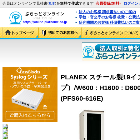
会員はオンラインで見積書(
)を
無料で作成
できます
会員登録(無料)
ログイン
見本
法人のお客様 請求書払いのご案内
学校・官公庁のお客様 校費・公費
研究機関のお客様 科研費払いのご案
PLANEX スチール製1
プ）/W600 : H1600 : D
(PFS60-616E)