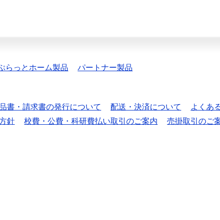
ぷらっとホーム製品
パートナー製品
品書・請求書の発行について
配送・決済について
よくあ
方針
校費・公費・科研費払い取引のご案内
売掛取引のご