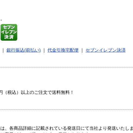
す。
｜
銀行振込(前払い)
｜
代金引換宅配便
｜
セブンイレブン決済
00円（税込）以上のご注文で送料無料！
ては、各商品詳細に記載されている発送日にて当社より発送いたし