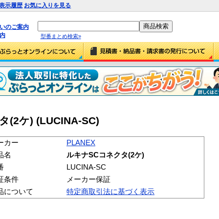
表示履歴
お気に入りを見る
払いのご案内
内
型番まとめ検索»
2ケ) (LUCINA-SC)
ーカー
PLANEX
品名
ルキナSCコネクタ(2ケ)
番
LUCINA-SC
証条件
メーカー保証
品について
特定商取引法に基づく表示