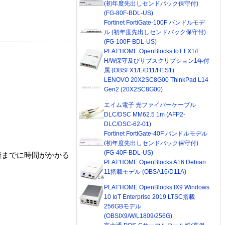
(初年度先出しセンドバック保守付)
(FG-80F-BDL-US)
Fortinet FortiGate-100F バンドルモデ
ル (初年度先出しセンドバック保守付)
(FG-100F-BDL-US)
PLAT'HOME OpenBlocks IoT FX1/E
H/W保守及びサブスクリプション1年付
属 (OBSFX1/E/D11/H1S1)
LENOVO 20X2SC8G00 ThinkPad L14
Gen2 (20X2SC8G00)
エイム電子 光ファイバーケーブル
DLC/DSC MM62.5 1m (AFP2-
DLC/DSC-62-01)
Fortinet FortiGate-40F バンドルモデル
(初年度先出しセンドバック保守付)
(FG-40F-BDL-US)
着までに時間がかかる
PLAT'HOME OpenBlocks A16 Debian
11搭載モデル (OBSA16/D11A)
PLAT'HOME OpenBlocks IX9 Windows
10 IoT Enterprise 2019 LTSC搭載
256GBモデル
(OBSIX9/W/L1809/256G)