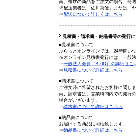
尚、複数の商品をご注文の場合、発
※配送業者は「佐川急便」または「
⇒
配送について詳しくはこちら
見積書・請求書・納品書等の発行に
■見積書について
ぷらっとオンラインでは、24時間い
※オンライン見積書発行には、一般法人
⇒
一般法人会員（BizID）の詳細はこ
⇒
見積書について詳細はこちら
■請求書について
ご注文時に希望されたお客様に関し
尚、請求書は、営業時間内での発行
場合がございます。
⇒
請求書について詳細はこちら
■納品書について
お届けする商品に同梱致します。
⇒
納品書について詳細はこちら