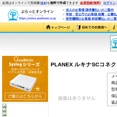
会員はオンラインで見積書(
)を
無料で作成
できます
会員登録(無料)
ログイン
見本
法人のお客様 請求書払いのご案内
学校・官公庁のお客様 校費・公費
研究機関のお客様 科研費払いのご案
PLANEX ルキナSCコネクタ(
メ
商
型
保
返