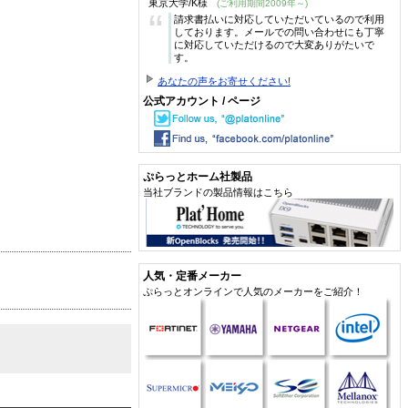
東京大学/K様
(ご利用期間2009年～)
“
請求書払いに対応していただいているので利用
しております。メールでの問い合わせにも丁寧
に対応していただけるので大変ありがたいで
す。
あなたの声をお寄せください!
公式アカウント / ページ
ぷらっとホーム社製品
当社ブランドの製品情報はこちら
人気・定番メーカー
ぷらっとオンラインで人気のメーカーをご紹介！