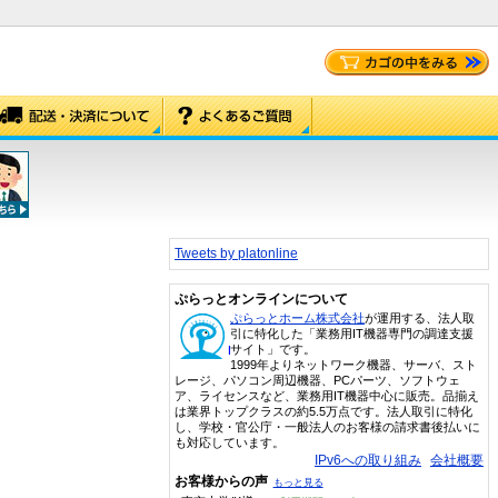
Tweets by platonline
ぷらっとオンラインについて
ぷらっとホーム株式会社
が運用する、法人取
引に特化した「業務用IT機器専門の調達支援
サイト」です。
1999年よりネットワーク機器、サーバ、スト
レージ、パソコン周辺機器、PCパーツ、ソフトウェ
ア、ライセンスなど、業務用IT機器中心に販売。品揃え
は業界トップクラスの約5.5万点です。法人取引に特化
し、学校・官公庁・一般法人のお客様の請求書後払いに
も対応しています。
IPv6への取り組み
会社概要
お客様からの声
もっと見る