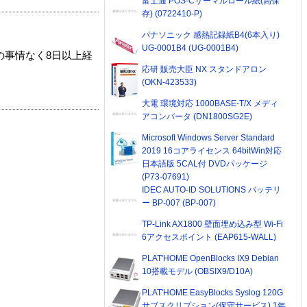
富士通 POS-Cサーマルロール紙(高保
存) (0722410-P)
パナソニック 感熱記録紙B4(6本入り)
UG-0001B4 (UG-0001B4)
の事情なく8日以上経
応研 販売大臣 NX スタンドアロン
(OKN-423533)
大電 環境対応 1000BASE-T/X メディ
アコンバータ (DN1800SG2E)
Microsoft Windows Server Standard
2019 16コアライセンス 64bitWin対応
日本語版 5CAL付 DVDパッケージ
(P73-07691)
IDEC AUTO-ID SOLUTIONS バッテリ
ー BP-007 (BP-007)
TP-Link AX1800 壁面埋め込み型 Wi-Fi
6アクセスポイント (EAP615-WALL)
PLAT'HOME OpenBlocks IX9 Debian
10搭載モデル (OBSIX9/D10A)
PLAT'HOME EasyBlocks Syslog 120G
サブスクリプション(保守サービス) 1年