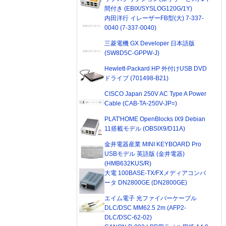
間付き (EBIX/SYSLOG120G/1Y)
内田洋行 イレーザーFB型(大) 7-337-
0040 (7-337-0040)
三菱電機 GX Developer 日本語版
(SW8D5C-GPPW-J)
Hewlett-Packard HP 外付けUSB DVD
ドライブ (701498-B21)
CISCO Japan 250V AC Type A Power
Cable (CAB-TA-250V-JP=)
PLAT'HOME OpenBlocks IX9 Debian
11搭載モデル (OBSIX9/D11A)
金井電器産業 MINI KEYBOARD Pro
USBモデル 英語版 (金井電器)
(HMB632KUS/R)
大電 100BASE-TX/FXメディアコンバ
ータ DN2800GE (DN2800GE)
エイム電子 光ファイバーケーブル
DLC/DSC MM62.5 2m (AFP2-
DLC/DSC-62-02)