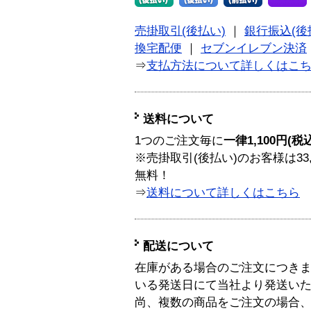
売掛取引(後払い)
｜
銀行振込(後
換宅配便
｜
セブンイレブン決済
⇒
支払方法について詳しくはこ
送料について
1つのご注文毎に
一律1,100円(税
※売掛取引(後払い)のお客様は33
無料！
⇒
送料について詳しくはこちら
配送について
在庫がある場合のご注文につき
いる発送日にて当社より発送い
尚、複数の商品をご注文の場合