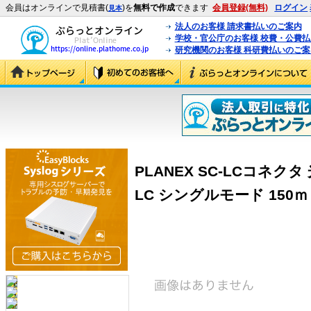
会員はオンラインで見積書(
)を
無料で作成
できます
会員登録(無料)
ログイン
見本
法人のお客様 請求書払いのご案内
学校・官公庁のお客様 校費・公費
研究機関のお客様 科研費払いのご案
PLANEX SC-LCコネク
LC シングルモード 150ｍ (F