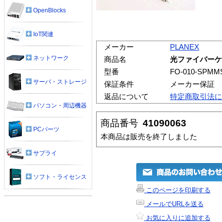
OpenBlocks
IoT関連
メーカー
PLANEX
ネットワーク
商品名
光ファイバーケーブ
型番
FO-010-SPMM
サーバ・ストレージ
保証条件
メーカー保証
返品について
特定商取引法に
パソコン・周辺機器
商品番号
41090063
PCパーツ
本商品は販売を終了しました
サプライ
ソフト・ライセンス
このページを印刷する
メールでURLを送る
お気に入りに追加する