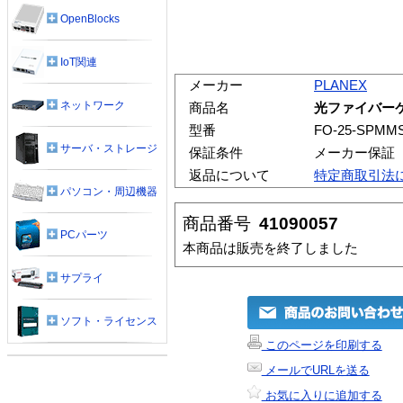
OpenBlocks
IoT関連
メーカー
PLANEX
ネットワーク
商品名
光ファイバーケーブ
型番
FO-25-SPMM
サーバ・ストレージ
保証条件
メーカー保証
返品について
特定商取引法
パソコン・周辺機器
商品番号
41090057
PCパーツ
本商品は販売を終了しました
サプライ
ソフト・ライセンス
このページを印刷する
メールでURLを送る
お気に入りに追加する