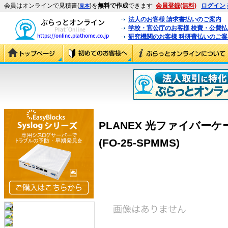
会員はオンラインで見積書(
)を
無料で作成
できます
会員登録(無料)
ログイン
見本
法人のお客様 請求書払いのご案内
学校・官公庁のお客様 校費・公費
研究機関のお客様 科研費払いのご案
PLANEX 光ファイバーケーブ
(FO-25-SPMMS)