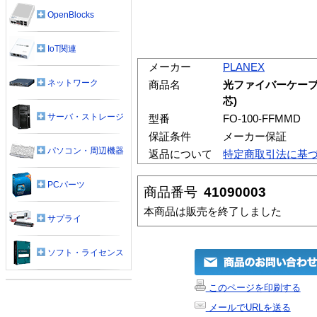
OpenBlocks
IoT関連
メーカー
PLANEX
ネットワーク
商品名
光ファイバーケーブル/1
芯)
サーバ・ストレージ
型番
FO-100-FFMMD
保証条件
メーカー保証
パソコン・周辺機器
返品について
特定商取引法に基
PCパーツ
商品番号
41090003
本商品は販売を終了しました
サプライ
ソフト・ライセンス
このページを印刷する
メールでURLを送る