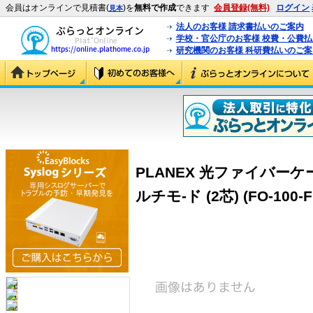
会員はオンラインで見積書(
)を
無料で作成
できます
会員登録(無料)
ログイン
見本
法人のお客様 請求書払いのご案内
学校・官公庁のお客様 校費・公費
研究機関のお客様 科研費払いのご案
PLANEX 光ファイバーケーブル
ルチモ-ド (2芯) (FO-100-