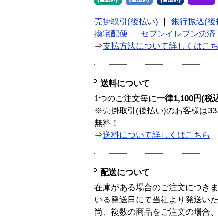
売掛取引(後払い)
｜
銀行振込(後
換宅配便
｜
セブンイレブン決済
⇒
支払方法について詳しくはこ
送料について
1つのご注文毎に
一律1,100円(税
※売掛取引(後払い)のお客様は33
無料！
⇒
送料について詳しくはこちら
配送について
在庫がある場合のご注文につき
いる発送日にて当社より発送い
尚、複数の商品をご注文の場合