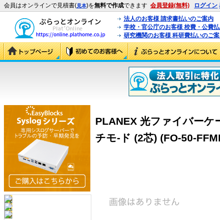
会員はオンラインで見積書(
)を
無料で作成
できます
会員登録(無料)
ログイン
見本
法人のお客様 請求書払いのご案内
学校・官公庁のお客様 校費・公費
研究機関のお客様 科研費払いのご案
PLANEX 光ファイバーケーブ
チモ-ド (2芯) (FO-50-FFM