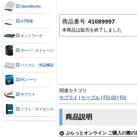
OpenBlocks
商品番号
41089997
IoT関連
本商品は販売を終了しました
ネットワーク
サーバ・ストレージ
パソコン・周辺機器
PCパーツ
関連カテゴリ
サプライ
サプライ
|
ケーブル
|
FO-03
|
FO
ソフト・ライセンス
商品説明
ぷらっとオンライン ご購入の際の