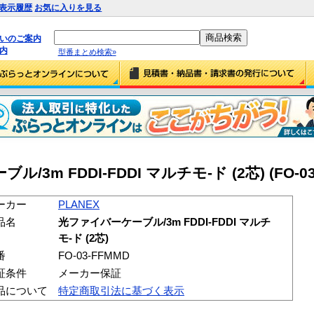
表示履歴
お気に入りを見る
払いのご案内
内
型番まとめ検索»
/3m FDDI-FDDI マルチモ-ド (2芯) (FO-03
ーカー
PLANEX
品名
光ファイバーケーブル/3m FDDI-FDDI マルチ
モ-ド (2芯)
番
FO-03-FFMMD
証条件
メーカー保証
品について
特定商取引法に基づく表示