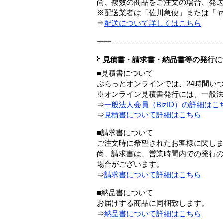
尚、複数の商品をご注文の場合、発
※配送業者は「佐川急便」または「
⇒
配送について詳しくはこちら
見積書・請求書・納品書等の発行に
■見積書について
ぷらっとオンラインでは、24時間い
※オンライン見積書発行には、一般法人
⇒
一般法人会員（BizID）の詳細はこ
⇒
見積書について詳細はこちら
■請求書について
ご注文時に希望されたお客様に関し
尚、請求書は、営業時間内での発行
場合がございます。
⇒
請求書について詳細はこちら
■納品書について
お届けする商品に同梱致します。
⇒
納品書について詳細はこちら