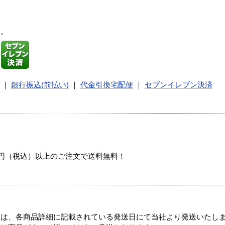
す。
｜
銀行振込(前払い)
｜
代金引換宅配便
｜
セブンイレブン決済
00円（税込）以上のご注文で送料無料！
ては、各商品詳細に記載されている発送日にて当社より発送いたし