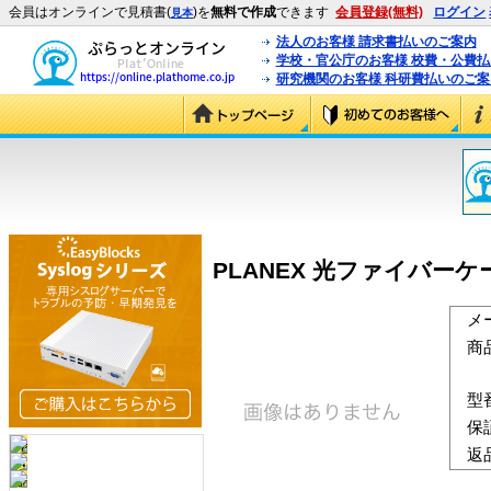
会員はオンラインで見積書(
)を
無料で作成
できます
会員登録(無料)
ログイン
見本
法人のお客様 請求書払いのご案内
学校・官公庁のお客様 校費・公費
研究機関のお客様 科研費払いのご案
PLANEX 光ファイバーケーブル
メ
商
型
保
返