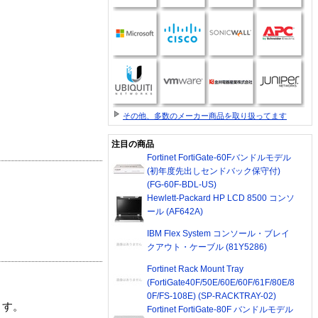
その他、多数のメーカー商品を取り扱ってます
注目の商品
Fortinet FortiGate-60Fバンドルモデル
(初年度先出しセンドバック保守付)
(FG-60F-BDL-US)
Hewlett-Packard HP LCD 8500 コンソ
ール (AF642A)
IBM Flex System コンソール・ブレイ
クアウト・ケーブル (81Y5286)
Fortinet Rack Mount Tray
(FortiGate40F/50E/60E/60F/61F/80E/8
0F/FS-108E) (SP-RACKTRAY-02)
ます。
Fortinet FortiGate-80F バンドルモデル