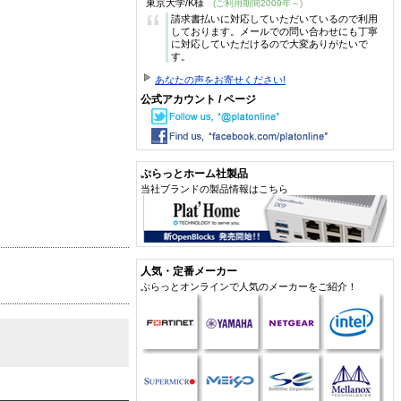
東京大学/K様
(ご利用期間2009年～)
“
請求書払いに対応していただいているので利用
しております。メールでの問い合わせにも丁寧
に対応していただけるので大変ありがたいで
す。
あなたの声をお寄せください!
公式アカウント / ページ
ぷらっとホーム社製品
当社ブランドの製品情報はこちら
人気・定番メーカー
ぷらっとオンラインで人気のメーカーをご紹介！