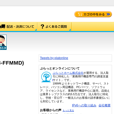
Tweets by platonline
-FFMMD)
ぷらっとオンラインについて
ぷらっとホーム株式会社
が運用する、法人取
引に特化した「業務用IT機器専門の調達支援
サイト」です。
1999年よりネットワーク機器、サーバ、スト
レージ、パソコン周辺機器、PCパーツ、ソフトウェ
ア、ライセンスなど、業務用IT機器中心に販売。品揃え
は業界トップクラスの約5.5万点です。法人取引に特化
し、学校・官公庁・一般法人のお客様の請求書後払いに
も対応しています。
IPv6への取り組み
会社概要
お客様からの声
もっと見る