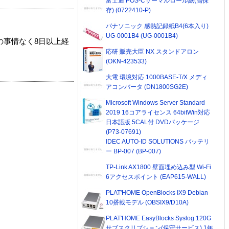
富士通 POS-Cサーマルロール紙(高保
存) (0722410-P)
パナソニック 感熱記録紙B4(6本入り)
UG-0001B4 (UG-0001B4)
の事情なく8日以上経
応研 販売大臣 NX スタンドアロン
(OKN-423533)
大電 環境対応 1000BASE-T/X メディ
アコンバータ (DN1800SG2E)
Microsoft Windows Server Standard
2019 16コアライセンス 64bitWin対応
日本語版 5CAL付 DVDパッケージ
(P73-07691)
IDEC AUTO-ID SOLUTIONS バッテリ
ー BP-007 (BP-007)
TP-Link AX1800 壁面埋め込み型 Wi-Fi
6アクセスポイント (EAP615-WALL)
PLAT'HOME OpenBlocks IX9 Debian
10搭載モデル (OBSIX9/D10A)
PLAT'HOME EasyBlocks Syslog 120G
サブスクリプション(保守サービス) 1年