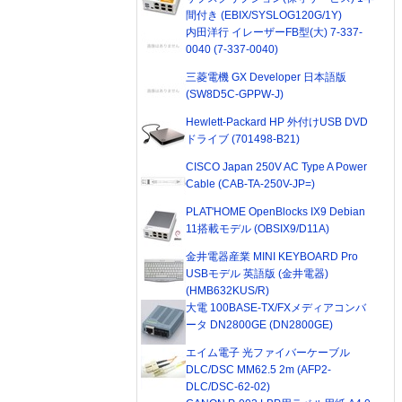
間付き (EBIX/SYSLOG120G/1Y)
内田洋行 イレーザーFB型(大) 7-337-
0040 (7-337-0040)
三菱電機 GX Developer 日本語版
(SW8D5C-GPPW-J)
Hewlett-Packard HP 外付けUSB DVD
ドライブ (701498-B21)
CISCO Japan 250V AC Type A Power
Cable (CAB-TA-250V-JP=)
PLAT'HOME OpenBlocks IX9 Debian
11搭載モデル (OBSIX9/D11A)
金井電器産業 MINI KEYBOARD Pro
USBモデル 英語版 (金井電器)
(HMB632KUS/R)
大電 100BASE-TX/FXメディアコンバ
ータ DN2800GE (DN2800GE)
エイム電子 光ファイバーケーブル
DLC/DSC MM62.5 2m (AFP2-
DLC/DSC-62-02)