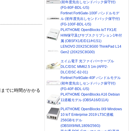
(初年度先出しセンドバック保守付)
(FG-80F-BDL-US)
Fortinet FortiGate-100F バンドルモデ
ル (初年度先出しセンドバック保守付)
(FG-100F-BDL-US)
PLAT'HOME OpenBlocks IoT FX1/E
H/W保守及びサブスクリプション1年付
属 (OBSFX1/E/D11/H1S1)
LENOVO 20X2SC8G00 ThinkPad L14
Gen2 (20X2SC8G00)
エイム電子 光ファイバーケーブル
DLC/DSC MM62.5 1m (AFP2-
DLC/DSC-62-01)
Fortinet FortiGate-40F バンドルモデル
(初年度先出しセンドバック保守付)
(FG-40F-BDL-US)
着までに時間がかかる
PLAT'HOME OpenBlocks A16 Debian
11搭載モデル (OBSA16/D11A)
PLAT'HOME OpenBlocks IX9 Windows
10 IoT Enterprise 2019 LTSC搭載
256GBモデル
(OBSIX9/W/L1809/256G)