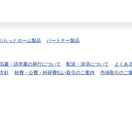
ぷらっとホーム製品
パートナー製品
品書・請求書の発行について
配送・決済について
よくあ
方針
校費・公費・科研費払い取引のご案内
売掛取引のご