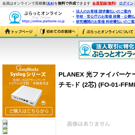
会員はオンラインで見積書(
)を
無料で作成
できます
会員登録(無料)
ログイン
見本
法人のお客様 請求書払いのご案内
学校・官公庁のお客様 校費・公費
研究機関のお客様 科研費払いのご案
PLANEX 光ファイバーケーブ
チモ-ド (2芯) (FO-01-FFM