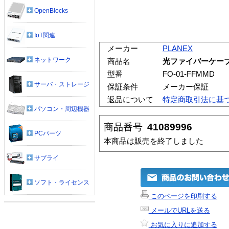
OpenBlocks
IoT関連
メーカー
PLANEX
ネットワーク
商品名
光ファイバーケーブル/1
型番
FO-01-FFMMD
サーバ・ストレージ
保証条件
メーカー保証
返品について
特定商取引法に基
パソコン・周辺機器
商品番号
41089996
PCパーツ
本商品は販売を終了しました
サプライ
ソフト・ライセンス
このページを印刷する
メールでURLを送る
お気に入りに追加する