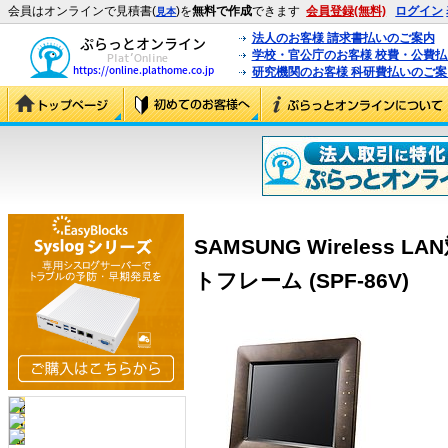
会員はオンラインで見積書(
)を
無料で作成
できます
会員登録(無料)
ログイン
見本
法人のお客様 請求書払いのご案内
学校・官公庁のお客様 校費・公費
研究機関のお客様 科研費払いのご案
SAMSUNG Wireless
トフレーム (SPF-86V)