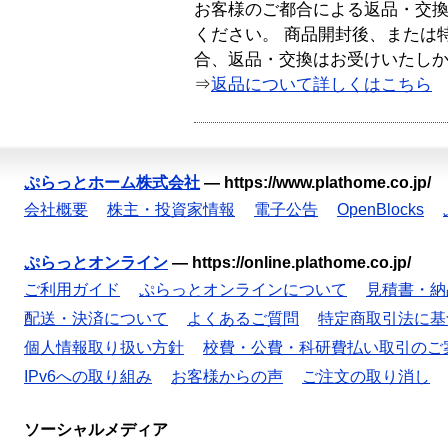
お客様のご都合による返品・交
ください。 商品開封後、または
合、返品・交換はお受けいたし
⇒
返品について詳しくはこちら
ぷらっとホーム株式会社
—
https://www.plathome.co.jp/
会社概要
株主・投資家情報
電子公告
OpenBlocks
ぷらっとオンライン
—
https://online.plathome.co.jp/
ご利用ガイド
ぷらっとオンラインについて
見積書・納
配送・決済について
よくあるご質問
特定商取引法に基
個人情報取り扱い方針
校費・公費・科研費払い取引のご
IPv6への取り組み
お客様からの声
ご注文の取り消し
ソーシャルメディア