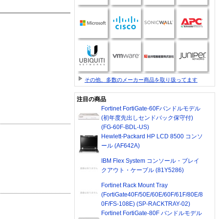
その他、多数のメーカー商品を取り扱ってます
注目の商品
Fortinet FortiGate-60Fバンドルモデル
(初年度先出しセンドバック保守付)
(FG-60F-BDL-US)
Hewlett-Packard HP LCD 8500 コンソ
ール (AF642A)
IBM Flex System コンソール・ブレイ
クアウト・ケーブル (81Y5286)
Fortinet Rack Mount Tray
(FortiGate40F/50E/60E/60F/61F/80E/8
0F/FS-108E) (SP-RACKTRAY-02)
Fortinet FortiGate-80F バンドルモデル