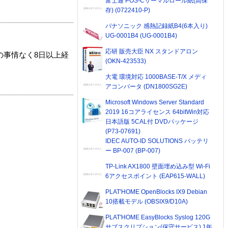
富士通 POS-Cサーマルロール紙(高保
存) (0722410-P)
パナソニック 感熱記録紙B4(6本入り)
UG-0001B4 (UG-0001B4)
応研 販売大臣 NX スタンドアロン
の事情なく8日以上経
(OKN-423533)
大電 環境対応 1000BASE-T/X メディ
アコンバータ (DN1800SG2E)
Microsoft Windows Server Standard
2019 16コアライセンス 64bitWin対応
日本語版 5CAL付 DVDパッケージ
(P73-07691)
IDEC AUTO-ID SOLUTIONS バッテリ
ー BP-007 (BP-007)
TP-Link AX1800 壁面埋め込み型 Wi-Fi
6アクセスポイント (EAP615-WALL)
PLAT'HOME OpenBlocks IX9 Debian
10搭載モデル (OBSIX9/D10A)
PLAT'HOME EasyBlocks Syslog 120G
サブスクリプション(保守サービス) 1年