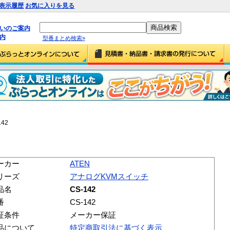
表示履歴
お気に入りを見る
払いのご案内
内
型番まとめ検索»
142
ーカー
ATEN
リーズ
アナログKVMスイッチ
品名
CS-142
番
CS-142
証条件
メーカー保証
品について
特定商取引法に基づく表示