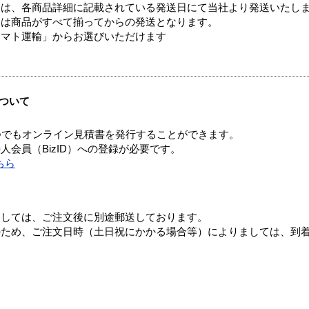
ては、各商品詳細に記載されている発送日にて当社より発送いたし
送は商品がすべて揃ってからの発送となります。
ヤマト運輸」からお選びいただけます
ついて
つでもオンライン見積書を発行することができます。
会員（BizID）への登録が必要です。
ちら
ましては、ご注文後に別途郵送しております。
のため、ご注文日時（土日祝にかかる場合等）によりましては、到