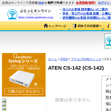
会員はオンラインで見積書(
)を
無料で作成
できます
会員登録(無料)
ログイン
見本
法人のお客様 請求書払いのご案内
学校・官公庁のお客様 校費・公費
研究機関のお客様 科研費払いのご案
ホーム
>
ATEN
>
アナログKVMスイッチ
> CS-
ATEN CS-142 (CS-142)
メ
シ
商
型
保
返