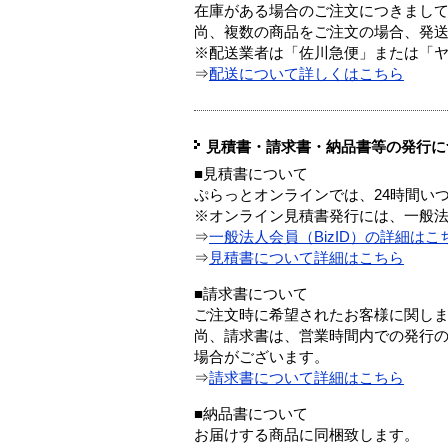
在庫がある場合のご注文につきまし
尚、複数の商品をご注文の場合、発
※配送業者は「佐川急便」または「
⇒
配送について詳しくはこちら
見積書・請求書・納品書等の発行に
■見積書について
ぷらっとオンラインでは、24時間い
※オンライン見積書発行には、一般法人
⇒
一般法人会員（BizID）の詳細はこ
⇒
見積書について詳細はこちら
■請求書について
ご注文時に希望されたお客様に関し
尚、請求書は、営業時間内での発行
場合がございます。
⇒
請求書について詳細はこちら
■納品書について
お届けする商品に同梱致します。