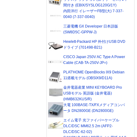
間付き (EBIX/SYSLOG120G/1Y)
内田洋行 イレーザーFB型(大) 7-337-
0040 (7-337-0040)
三菱電機 GX Developer 日本語版
(SW8D5C-GPPW-J)
Hewlett-Packard HP 外付けUSB DVD
ドライブ (701498-B21)
CISCO Japan 250V AC Type A Power
Cable (CAB-TA-250V-JP=)
PLAT'HOME OpenBlocks IX9 Debian
11搭載モデル (OBSIX9/D11A)
金井電器産業 MINI KEYBOARD Pro
USBモデル 英語版 (金井電器)
(HMB632KUS/R)
大電 100BASE-TX/FXメディアコンバ
ータ DN2800GE (DN2800GE)
エイム電子 光ファイバーケーブル
DLC/DSC MM62.5 2m (AFP2-
DLC/DSC-62-02)