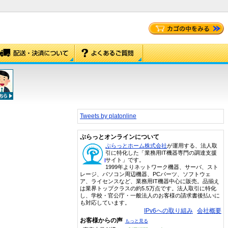
Tweets by platonline
ぷらっとオンラインについて
ぷらっとホーム株式会社
が運用する、法人取
引に特化した「業務用IT機器専門の調達支援
サイト」です。
1999年よりネットワーク機器、サーバ、スト
レージ、パソコン周辺機器、PCパーツ、ソフトウェ
ア、ライセンスなど、業務用IT機器中心に販売。品揃え
は業界トップクラスの約5.5万点です。法人取引に特化
し、学校・官公庁・一般法人のお客様の請求書後払いに
も対応しています。
IPv6への取り組み
会社概要
お客様からの声
もっと見る