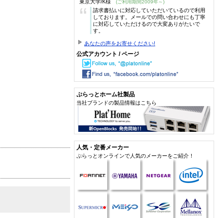
東京大学/K様
(ご利用期間2009年～)
“
請求書払いに対応していただいているので利用
しております。メールでの問い合わせにも丁寧
に対応していただけるので大変ありがたいで
す。
あなたの声をお寄せください!
公式アカウント / ページ
ぷらっとホーム社製品
当社ブランドの製品情報はこちら
人気・定番メーカー
ぷらっとオンラインで人気のメーカーをご紹介！