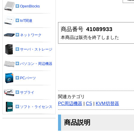
OpenBlocks
IoT関連
商品番号
41089933
ネットワーク
本商品は販売を終了しました
サーバ・ストレージ
パソコン・周辺機器
PCパーツ
サプライ
関連カテゴリ
PC周辺機器
|
CS
|
KVM切替器
ソフト・ライセンス
商品説明