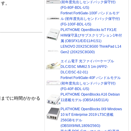
(初年度先出しセンドバック保守付)
ます。
(FG-80F-BDL-US)
Fortinet FortiGate-100F バンドルモデ
ル (初年度先出しセンドバック保守付)
(FG-100F-BDL-US)
PLAT'HOME OpenBlocks IoT FX1/E
H/W保守及びサブスクリプション1年付
属 (OBSFX1/E/D11/H1S1)
LENOVO 20X2SC8G00 ThinkPad L14
Gen2 (20X2SC8G00)
エイム電子 光ファイバーケーブル
DLC/DSC MM62.5 1m (AFP2-
DLC/DSC-62-01)
Fortinet FortiGate-40F バンドルモデル
(初年度先出しセンドバック保守付)
(FG-40F-BDL-US)
PLAT'HOME OpenBlocks A16 Debian
着までに時間がかかる
11搭載モデル (OBSA16/D11A)
PLAT'HOME OpenBlocks IX9 Windows
10 IoT Enterprise 2019 LTSC搭載
256GBモデル
(OBSIX9/W/L1809/256G)