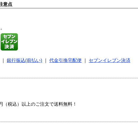
注意点
す。
｜
銀行振込(前払い)
｜
代金引換宅配便
｜
セブンイレブン決済
00円（税込）以上のご注文で送料無料！