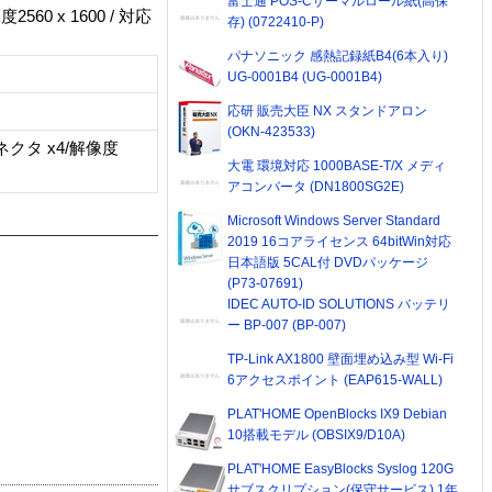
富士通 POS-Cサーマルロール紙(高保
2560 x 1600 / 対応
存) (0722410-P)
パナソニック 感熱記録紙B4(6本入り)
UG-0001B4 (UG-0001B4)
応研 販売大臣 NX スタンドアロン
(OKN-423533)
tコネクタ x4/解像度
大電 環境対応 1000BASE-T/X メディ
アコンバータ (DN1800SG2E)
Microsoft Windows Server Standard
2019 16コアライセンス 64bitWin対応
日本語版 5CAL付 DVDパッケージ
(P73-07691)
IDEC AUTO-ID SOLUTIONS バッテリ
ー BP-007 (BP-007)
TP-Link AX1800 壁面埋め込み型 Wi-Fi
6アクセスポイント (EAP615-WALL)
PLAT'HOME OpenBlocks IX9 Debian
10搭載モデル (OBSIX9/D10A)
PLAT'HOME EasyBlocks Syslog 120G
サブスクリプション(保守サービス) 1年