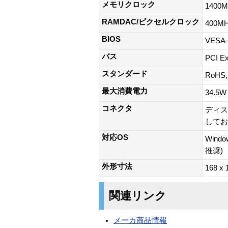
メモリクロック
1400
RAMDAC/ピクセルクロック
400MH
BIOS
VESA
バス
PCI E
スタンダード
RoHS,
最大消費電力
34.5W
コネクタ
ディス
してお
対応OS
Window
推奨)
外形寸法
168 
関連リンク
メーカ商品情報