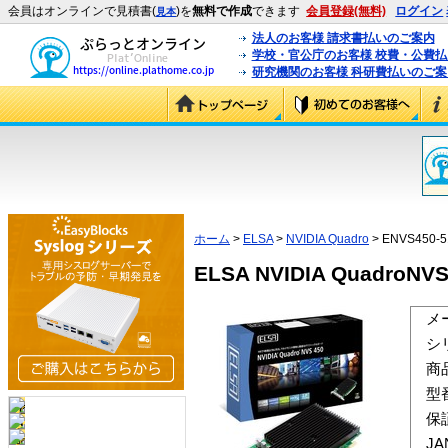
会員はオンラインで見積書(
)を
無料で作成
できます
会員登録(無料)
ログイン
見本
法人のお客様 請求書払いのご案内
学校・官公庁のお客様 校費・公費
研究機関のお客様 科研費払いのご案
ホーム
>
ELSA
>
NVIDIA Quadro
> ENVS450-
ELSA NVIDIA QuadroNVS
メ
シ
商
型
保
J