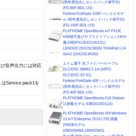
(初年度先出しセンドバック保守付)
(FG-80F-BDL-US)
Fortinet FortiGate-100F バンドルモデ
ル (初年度先出しセンドバック保守付)
(FG-100F-BDL-US)
PLAT'HOME OpenBlocks IoT FX1/E
H/W保守及びサブスクリプション1年付
属 (OBSFX1/E/D11/H1S1)
LENOVO 20X2SC8G00 ThinkPad L14
Gen2 (20X2SC8G00)
エイム電子 光ファイバーケーブル
出力及び音声出力には対応
DLC/DSC MM62.5 1m (AFP2-
DLC/DSC-62-01)
Fortinet FortiGate-40F バンドルモデル
sta はService pack1を
(初年度先出しセンドバック保守付)
(FG-40F-BDL-US)
PLAT'HOME OpenBlocks A16 Debian
11搭載モデル (OBSA16/D11A)
PLAT'HOME OpenBlocks IX9 Windows
10 IoT Enterprise 2019 LTSC搭載
256GBモデル
(OBSIX9/W/L1809/256G)