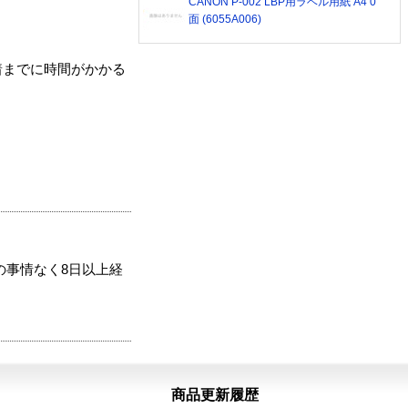
CANON P-002 LBP用ラベル用紙 A4 0
面 (6055A006)
着までに時間がかかる
の事情なく8日以上経
商品更新履歴