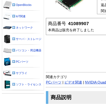
返
OpenBlocks
関
IoT関連
商品番号
41089907
ネットワーク
本商品は販売を終了しました
サーバ・ストレージ
パソコン・周辺機器
PCパーツ
サプライ
関連カテゴリ
PCパーツ
|
ビデオ関連
|
NVIDIA Quad
ソフト・ライセンス
商品説明