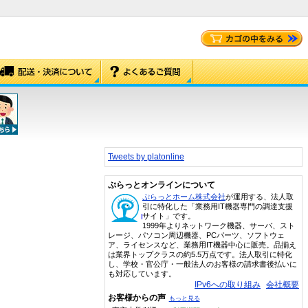
Tweets by platonline
ぷらっとオンラインについて
ぷらっとホーム株式会社
が運用する、法人取
引に特化した「業務用IT機器専門の調達支援
サイト」です。
1999年よりネットワーク機器、サーバ、スト
レージ、パソコン周辺機器、PCパーツ、ソフトウェ
ア、ライセンスなど、業務用IT機器中心に販売。品揃え
は業界トップクラスの約5.5万点です。法人取引に特化
し、学校・官公庁・一般法人のお客様の請求書後払いに
も対応しています。
IPv6への取り組み
会社概要
お客様からの声
もっと見る