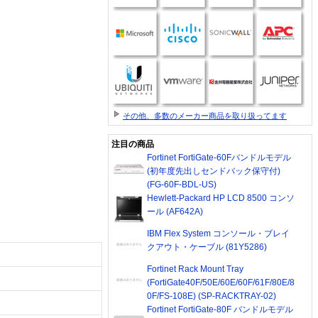
その他、多数のメーカー商品を取り扱ってます
注目の商品
Fortinet FortiGate-60Fバンドルモデル
(初年度先出しセンドバック保守付)
(FG-60F-BDL-US)
Hewlett-Packard HP LCD 8500 コンソ
ール (AF642A)
IBM Flex System コンソール・ブレイ
クアウト・ケーブル (81Y5286)
Fortinet Rack Mount Tray
(FortiGate40F/50E/60E/60F/61F/80E/8
0F/FS-108E) (SP-RACKTRAY-02)
Fortinet FortiGate-80F バンドルモデル