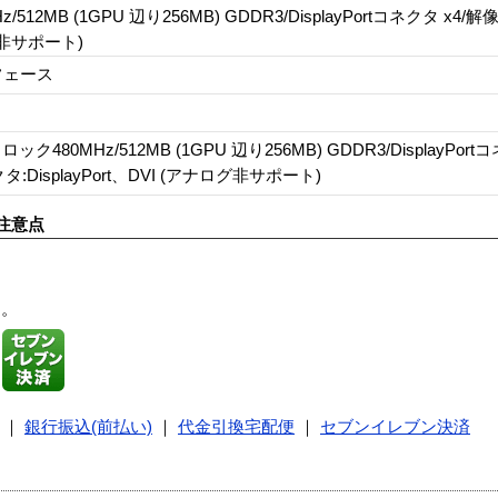
/512MB (1GPU 辺り256MB) GDDR3/DisplayPortコネクタ x4/解像度
ログ非サポート)
フェース
 クロック480MHz/512MB (1GPU 辺り256MB) GDDR3/DisplayPor
ネクタ:DisplayPort、DVI (アナログ非サポート)
注意点
す。
｜
銀行振込(前払い)
｜
代金引換宅配便
｜
セブンイレブン決済