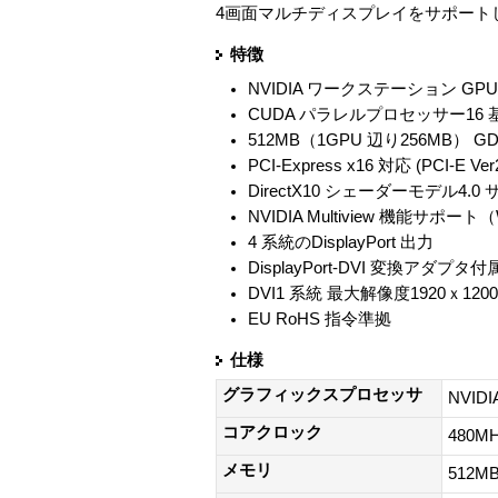
4画面マルチディスプレイをサポート
特徴
NVIDIA ワークステーション GPU NV
CUDA パラレルプロセッサー16 
512MB（1GPU 辺り256MB） GD
PCI-Express x16 対応 (PCI-E V
DirectX10 シェーダーモデル4.0
NVIDIA Multiview 機能サポート（
4 系統のDisplayPort 出力
DisplayPort-DVI 変換アダプタ付
DVI1 系統 最大解像度1920ｘ120
EU RoHS 指令準拠
仕様
グラフィックスプロセッサ
NVID
コアクロック
480M
メモリ
512M