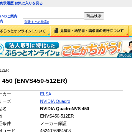
表示履歴
お気に入りを見る
払いのご案内
内
型番まとめ検索»
512ER
 450 (ENVS450-512ER)
ーカー
ELSA
リーズ
NVIDIA Quadro
品名
NVIDIA QuadroNVS 450
番
ENVS450-512ER
証条件
メーカー保証
ANコード
4524076984508