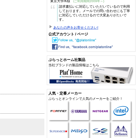
東京大学/K様
(ご利用期間2009年～)
“
請求書払いに対応していただいているので利用
しております。メールでの問い合わせにも丁寧
に対応していただけるので大変ありがたいで
す。
あなたの声をお寄せください!
公式アカウント / ページ
ぷらっとホーム社製品
当社ブランドの製品情報はこちら
人気・定番メーカー
ぷらっとオンラインで人気のメーカーをご紹介！