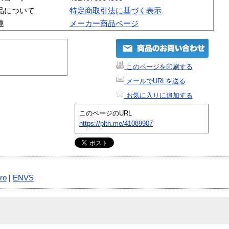
品について
特定商取引法に基づく表示
連
メーカー商品ページ
このページを印刷する
メールでURLを送る
お気に入りに追加する
このページのURL
https://plth.me/41089907
ro
|
ENVS