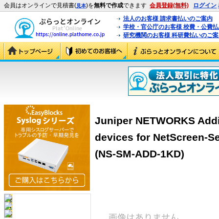
会員はオンラインで見積書(
)を
無料で作成
できます
会員登録(無料)
ログイン
見本
法人のお客様 請求書払いのご案内
学校・官公庁のお客様 校費・公費
研究機関のお客様 科研費払いのご案
Juniper NETWORKS Addit
devices for NetScreen-S
(NS-SM-ADD-1KD)