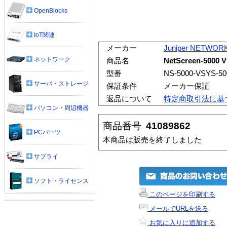
OpenBlocks
IoT関連
メーカー
Juniper NETWOR
ネットワーク
商品名
NetScreen-5000 V
型番
NS-5000-VSYS-50
サーバ・ストレージ
保証条件
メーカー保証
返品について
特定商取引法に基
パソコン・周辺機器
商品番号
41089862
PCパーツ
本商品は販売を終了しました
サプライ
ソフト・ライセンス
このページを印刷する
メールでURLを送る
お気に入りに追加する