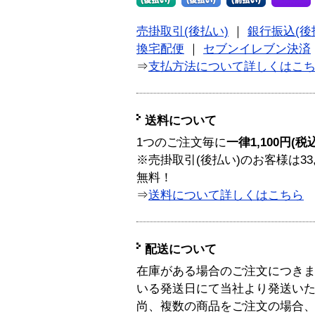
売掛取引(後払い)
｜
銀行振込(後
換宅配便
｜
セブンイレブン決済
⇒
支払方法について詳しくはこ
送料について
1つのご注文毎に
一律1,100円(税
※売掛取引(後払い)のお客様は33
無料！
⇒
送料について詳しくはこちら
配送について
在庫がある場合のご注文につき
いる発送日にて当社より発送い
尚、複数の商品をご注文の場合