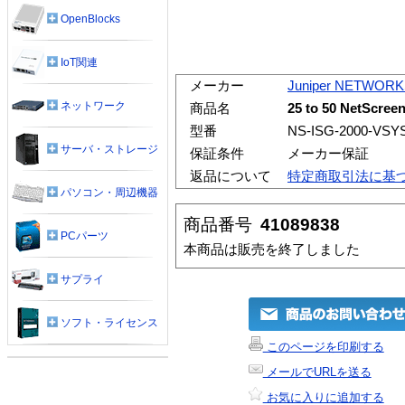
OpenBlocks
IoT関連
メーカー
Juniper NETWOR
ネットワーク
商品名
25 to 50 NetScree
型番
NS-ISG-2000-VSY
サーバ・ストレージ
保証条件
メーカー保証
返品について
特定商取引法に基
パソコン・周辺機器
商品番号
41089838
PCパーツ
本商品は販売を終了しました
サプライ
ソフト・ライセンス
このページを印刷する
メールでURLを送る
お気に入りに追加する