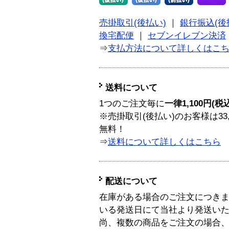
売掛取引(後払い)
｜
銀行振込(後
換宅配便
｜
セブンイレブン決済
⇒
支払方法について詳しくはこ
送料について
1つのご注文毎に
一律1,100円(税
※売掛取引(後払い)のお客様は33
無料！
⇒
送料について詳しくはこちら
配送について
在庫がある場合のご注文につき
いる発送日にて当社より発送い
尚、複数の商品をご注文の場合