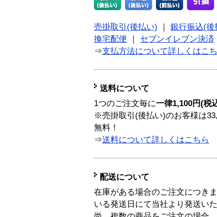
売掛取引(後払い)
｜
銀行振込(後
換宅配便
｜
セブンイレブン決済
⇒
支払方法について詳しくはこ
送料について
1つのご注文毎に
一律1,100円(税
※売掛取引(後払い)のお客様は33
無料！
⇒
送料について詳しくはこちら
配送について
在庫がある場合のご注文につき
いる発送日にて当社より発送い
尚、複数の商品をご注文の場合