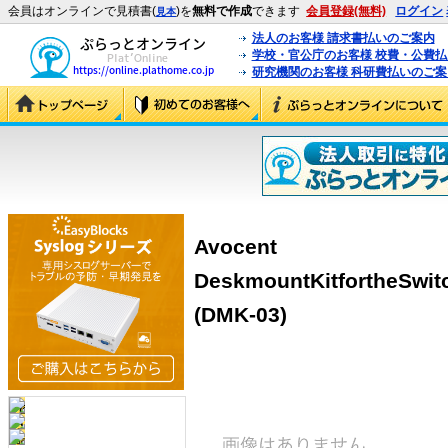
会員はオンラインで見積書(
)を
無料で作成
できます
会員登録(無料)
ログイン
見本
法人のお客様 請求書払いのご案内
学校・官公庁のお客様 校費・公費
研究機関のお客様 科研費払いのご案
Avocent
DeskmountKitfortheSwi
(DMK-03)