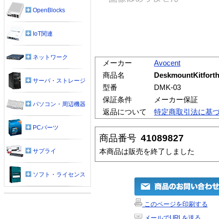
OpenBlocks
IoT関連
ネットワーク
メーカー
Avocent
商品名
DeskmountKitfort
サーバ・ストレージ
型番
DMK-03
保証条件
メーカー保証
パソコン・周辺機器
返品について
特定商取引法に基
PCパーツ
商品番号
41089827
本商品は販売を終了しました
サプライ
ソフト・ライセンス
このページを印刷する
メールでURLを送る