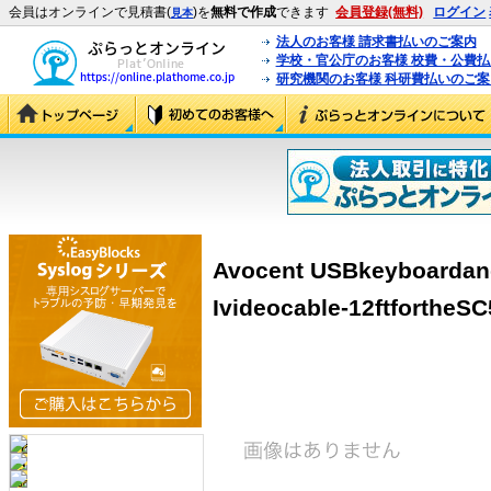
会員はオンラインで見積書(
)を
無料で作成
できます
会員登録(無料)
ログイン
見本
法人のお客様 請求書払いのご案内
学校・官公庁のお客様 校費・公費
研究機関のお客様 科研費払いのご案
Avocent USBkeyboardan
Ivideocable-12ftfortheS