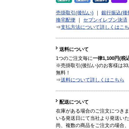
売掛取引(後払い)
｜
銀行振込(後
換宅配便
｜
セブンイレブン決済
⇒
支払方法について詳しくはこ
送料について
1つのご注文毎に
一律1,100円(税
※売掛取引(後払い)のお客様は33
無料！
⇒
送料について詳しくはこちら
配送について
在庫がある場合のご注文につき
いる発送日にて当社より発送い
尚、複数の商品をご注文の場合