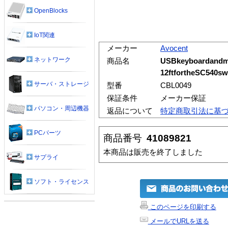
OpenBlocks
IoT関連
メーカー
Avocent
ネットワーク
商品名
USBkeyboardandmo
12ftfortheSC540sw
サーバ・ストレージ
型番
CBL0049
保証条件
メーカー保証
パソコン・周辺機器
返品について
特定商取引法に基
PCパーツ
商品番号
41089821
本商品は販売を終了しました
サプライ
ソフト・ライセンス
このページを印刷する
メールでURLを送る