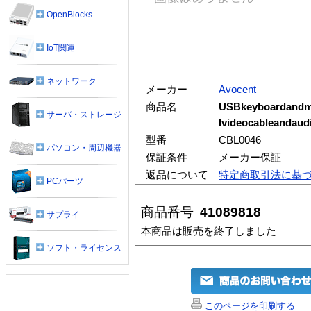
OpenBlocks
IoT関連
ネットワーク
メーカー
Avocent
商品名
USBkeyboardandm
サーバ・ストレージ
Ivideocableandaud
型番
CBL0046
パソコン・周辺機器
保証条件
メーカー保証
返品について
特定商取引法に基
PCパーツ
商品番号
41089818
サプライ
本商品は販売を終了しました
ソフト・ライセンス
このページを印刷する