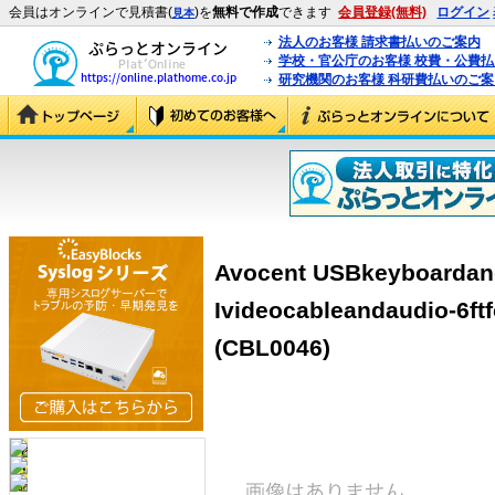
会員はオンラインで見積書(
)を
無料で作成
できます
会員登録(無料)
ログイン
見本
法人のお客様 請求書払いのご案内
学校・官公庁のお客様 校費・公費
研究機関のお客様 科研費払いのご案
Avocent USBkeyboardan
Ivideocableandaudio-6ft
(CBL0046)