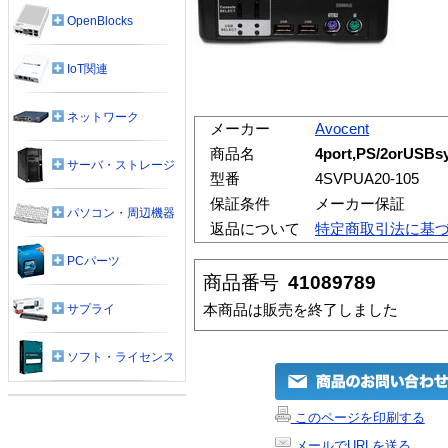
OpenBlocks
IoT関連
ネットワーク
メーカー
Avocent
商品名
4port,PS/2orUSBs
サーバ・ストレージ
型番
4SVPUA20-105
保証条件
メーカー保証
パソコン・周辺機器
返品について
特定商取引法に基
PCパーツ
商品番号
41089789
本商品は販売を終了しました
サプライ
ソフト・ライセンス
このページを印刷する
メールでURLを送る