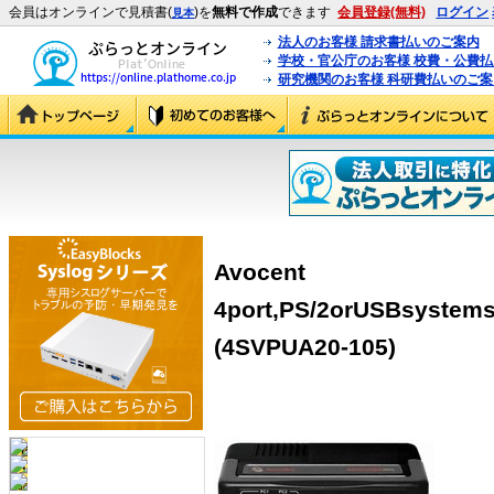
会員はオンラインで見積書(
)を
無料で作成
できます
会員登録(無料)
ログイン
見本
法人のお客様 請求書払いのご案内
学校・官公庁のお客様 校費・公費
研究機関のお客様 科研費払いのご案
Avocent
4port,PS/2orUSBsystem
(4SVPUA20-105)