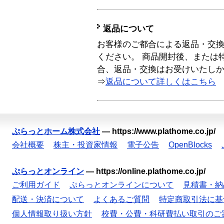
返品について
お客様のご都合による返品・交
ください。 商品開封後、または
合、返品・交換はお受けいたし
⇒
返品について詳しくはこちら
ぷらっとホーム株式会社
—
https://www.plathome.co.jp/
会社概要
株主・投資家情報
電子公告
OpenBlocks
ぷらっとオンライン
—
https://online.plathome.co.jp/
ご利用ガイド
ぷらっとオンラインについて
見積書・納
配送・決済について
よくあるご質問
特定商取引法に基
個人情報取り扱い方針
校費・公費・科研費払い取引のご