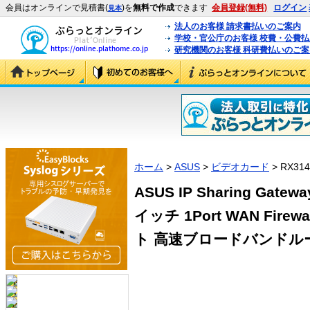
会員はオンラインで見積書(
)を
無料で作成
できます
会員登録(無料)
ログイン
見本
法人のお客様 請求書払いのご案内
学校・官公庁のお客様 校費・公費
研究機関のお客様 科研費払いのご案
ホーム
>
ASUS
>
ビデオカード
> RX314
ASUS IP Sharing Gatewa
イッチ 1Port WAN Firew
ト 高速ブロードバンドルータ 