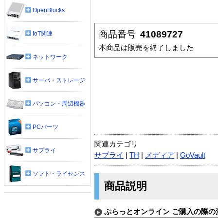
OpenBlocks
商品番号
41089727
IoT関連
本商品は販売を終了しました
ネットワーク
サーバ・ストレージ
パソコン・周辺機器
PCパーツ
関連カテゴリ
サプライ
サプライ
|
TH
|
メディア
|
GoVault
ソフト・ライセンス
商品説明
ぷらっとオンライン ご購入の際の