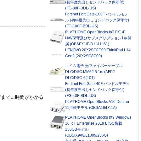
(初年度先出しセンドバック保守付)
(FG-80F-BDL-US)
Fortinet FortiGate-100F バンドルモデ
ル (初年度先出しセンドバック保守付)
(FG-100F-BDL-US)
PLAT'HOME OpenBlocks IoT FX1/E
H/W保守及びサブスクリプション1年付
属 (OBSFX1/E/D11/H1S1)
LENOVO 20X2SC8G00 ThinkPad L14
Gen2 (20X2SC8G00)
エイム電子 光ファイバーケーブル
DLC/DSC MM62.5 1m (AFP2-
DLC/DSC-62-01)
Fortinet FortiGate-40F バンドルモデル
(初年度先出しセンドバック保守付)
(FG-40F-BDL-US)
着までに時間がかかる
PLAT'HOME OpenBlocks A16 Debian
11搭載モデル (OBSA16/D11A)
PLAT'HOME OpenBlocks IX9 Windows
10 IoT Enterprise 2019 LTSC搭載
256GBモデル
(OBSIX9/W/L1809/256G)