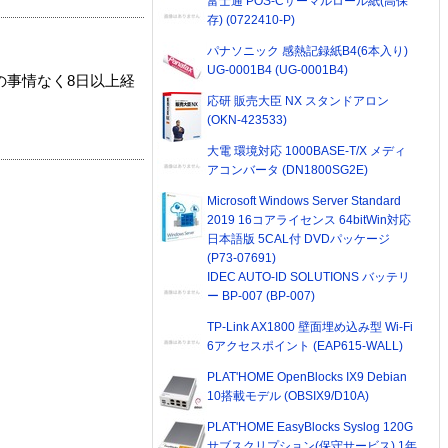
富士通 POS-Cサーマルロール紙(高保
存) (0722410-P)
パナソニック 感熱記録紙B4(6本入り)
UG-0001B4 (UG-0001B4)
の事情なく8日以上経
応研 販売大臣 NX スタンドアロン
(OKN-423533)
大電 環境対応 1000BASE-T/X メディ
アコンバータ (DN1800SG2E)
Microsoft Windows Server Standard
2019 16コアライセンス 64bitWin対応
日本語版 5CAL付 DVDパッケージ
(P73-07691)
IDEC AUTO-ID SOLUTIONS バッテリ
ー BP-007 (BP-007)
TP-Link AX1800 壁面埋め込み型 Wi-Fi
6アクセスポイント (EAP615-WALL)
PLAT'HOME OpenBlocks IX9 Debian
10搭載モデル (OBSIX9/D10A)
PLAT'HOME EasyBlocks Syslog 120G
サブスクリプション(保守サービス) 1年