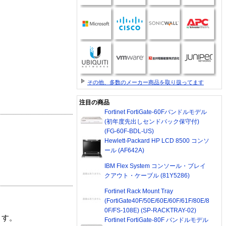
その他、多数のメーカー商品を取り扱ってます
注目の商品
Fortinet FortiGate-60Fバンドルモデル
(初年度先出しセンドバック保守付)
(FG-60F-BDL-US)
Hewlett-Packard HP LCD 8500 コンソ
ール (AF642A)
IBM Flex System コンソール・ブレイ
クアウト・ケーブル (81Y5286)
Fortinet Rack Mount Tray
(FortiGate40F/50E/60E/60F/61F/80E/8
0F/FS-108E) (SP-RACKTRAY-02)
ます。
Fortinet FortiGate-80F バンドルモデル