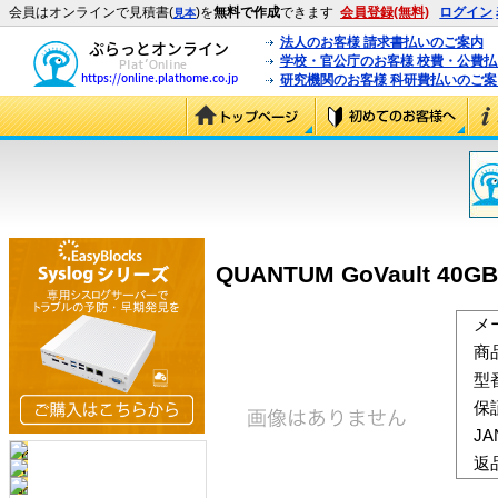
会員はオンラインで見積書(
)を
無料で作成
できます
会員登録(無料)
ログイン
見本
法人のお客様 請求書払いのご案内
学校・官公庁のお客様 校費・公費
研究機関のお客様 科研費払いのご案
QUANTUM GoVault 40GB 
メ
商
型
保
J
返