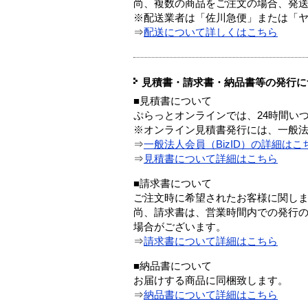
尚、複数の商品をご注文の場合、発
※配送業者は「佐川急便」または「
⇒
配送について詳しくはこちら
見積書・請求書・納品書等の発行に
■見積書について
ぷらっとオンラインでは、24時間い
※オンライン見積書発行には、一般法人
⇒
一般法人会員（BizID）の詳細はこ
⇒
見積書について詳細はこちら
■請求書について
ご注文時に希望されたお客様に関し
尚、請求書は、営業時間内での発行
場合がございます。
⇒
請求書について詳細はこちら
■納品書について
お届けする商品に同梱致します。
⇒
納品書について詳細はこちら