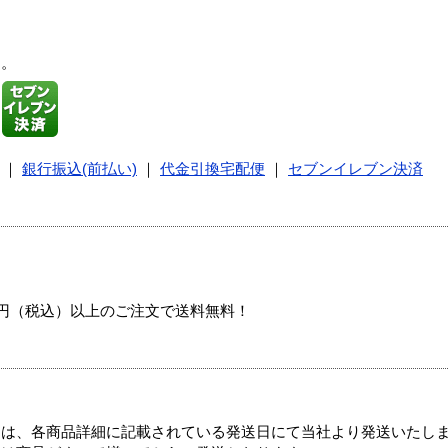
す。
｜
銀行振込(前払い)
｜
代金引換宅配便
｜
セブンイレブン決済
00円（税込）以上のご注文で送料無料！
ては、各商品詳細に記載されている発送日にて当社より発送いたし