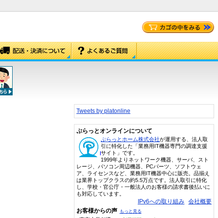
Tweets by platonline
ぷらっとオンラインについて
ぷらっとホーム株式会社
が運用する、法人取
引に特化した「業務用IT機器専門の調達支援
サイト」です。
1999年よりネットワーク機器、サーバ、スト
レージ、パソコン周辺機器、PCパーツ、ソフトウェ
ア、ライセンスなど、業務用IT機器中心に販売。品揃え
は業界トップクラスの約5.5万点です。法人取引に特化
し、学校・官公庁・一般法人のお客様の請求書後払いに
も対応しています。
IPv6への取り組み
会社概要
お客様からの声
もっと見る