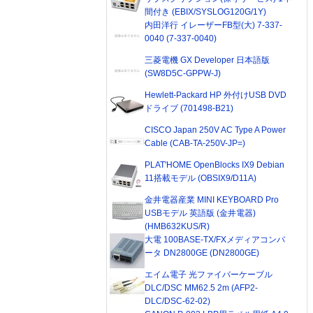
間付き (EBIX/SYSLOG120G/1Y)
内田洋行 イレーザーFB型(大) 7-337-
0040 (7-337-0040)
三菱電機 GX Developer 日本語版
(SW8D5C-GPPW-J)
Hewlett-Packard HP 外付けUSB DVD
ドライブ (701498-B21)
CISCO Japan 250V AC Type A Power
Cable (CAB-TA-250V-JP=)
PLAT'HOME OpenBlocks IX9 Debian
11搭載モデル (OBSIX9/D11A)
金井電器産業 MINI KEYBOARD Pro
USBモデル 英語版 (金井電器)
(HMB632KUS/R)
大電 100BASE-TX/FXメディアコンバ
ータ DN2800GE (DN2800GE)
エイム電子 光ファイバーケーブル
DLC/DSC MM62.5 2m (AFP2-
DLC/DSC-62-02)