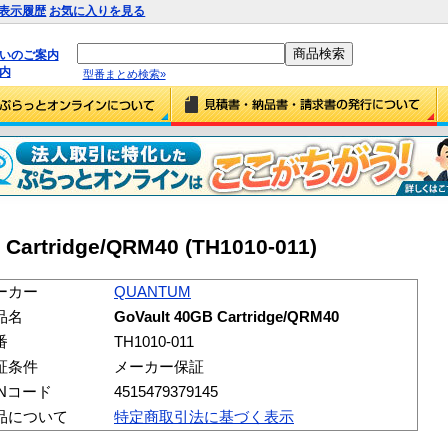
表示履歴
お気に入りを見る
払いのご案内
内
型番まとめ検索»
Cartridge/QRM40 (TH1010-011)
ーカー
QUANTUM
品名
GoVault 40GB Cartridge/QRM40
番
TH1010-011
証条件
メーカー保証
ANコード
4515479379145
品について
特定商取引法に基づく表示