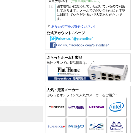
東京大学/K様
(ご利用期間2009年～)
“
請求書払いに対応していただいているので利用
しております。メールでの問い合わせにも丁寧
に対応していただけるので大変ありがたいで
す。
あなたの声をお寄せください!
公式アカウント / ページ
ぷらっとホーム社製品
当社ブランドの製品情報はこちら
人気・定番メーカー
ぷらっとオンラインで人気のメーカーをご紹介！