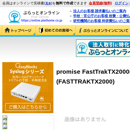
会員はオンラインで見積書(
)を
無料で作成
できます
会員登録(無料)
ログイン
見本
法人のお客様 請求書払いのご案内
学校・官公庁のお客様 校費・公費
研究機関のお客様 科研費払いのご案
promise FastTrakTX2
(FASTTRAKTX2000)