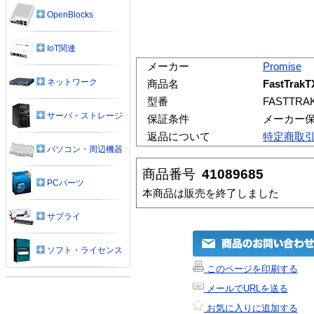
OpenBlocks
IoT関連
メーカー
Promise
ネットワーク
商品名
FastTra
型番
FASTTRA
サーバ・ストレージ
保証条件
メーカー
返品について
特定商取
パソコン・周辺機器
商品番号
41089685
PCパーツ
本商品は販売を終了しました
サプライ
ソフト・ライセンス
このページを印刷する
メールでURLを送る
お気に入りに追加する