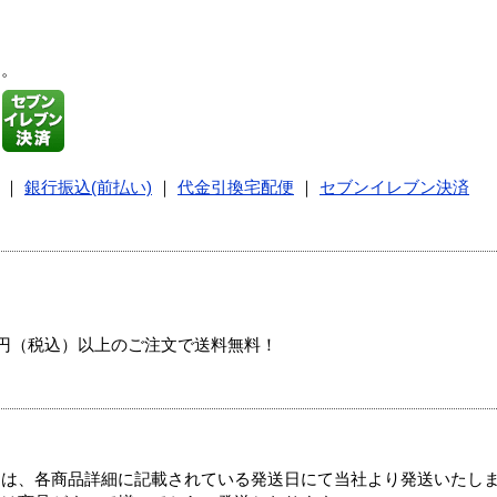
す。
｜
銀行振込(前払い)
｜
代金引換宅配便
｜
セブンイレブン決済
00円（税込）以上のご注文で送料無料！
ては、各商品詳細に記載されている発送日にて当社より発送いたし