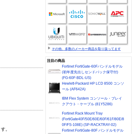
その他、多数のメーカー商品を取り扱ってます
注目の商品
Fortinet FortiGate-60Fバンドルモデル
(初年度先出しセンドバック保守付)
(FG-60F-BDL-US)
Hewlett-Packard HP LCD 8500 コンソ
ール (AF642A)
IBM Flex System コンソール・ブレイ
クアウト・ケーブル (81Y5286)
Fortinet Rack Mount Tray
(FortiGate40F/50E/60E/60F/61F/80E/8
0F/FS-108E) (SP-RACKTRAY-02)
ます。
Fortinet FortiGate-80F バンドルモデル