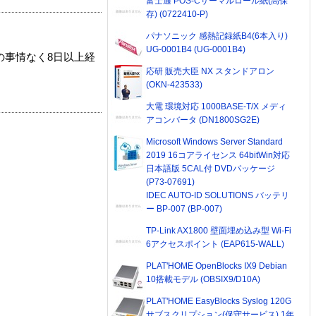
富士通 POS-Cサーマルロール紙(高保
存) (0722410-P)
パナソニック 感熱記録紙B4(6本入り)
UG-0001B4 (UG-0001B4)
の事情なく8日以上経
応研 販売大臣 NX スタンドアロン
(OKN-423533)
大電 環境対応 1000BASE-T/X メディ
アコンバータ (DN1800SG2E)
Microsoft Windows Server Standard
2019 16コアライセンス 64bitWin対応
日本語版 5CAL付 DVDパッケージ
(P73-07691)
IDEC AUTO-ID SOLUTIONS バッテリ
ー BP-007 (BP-007)
TP-Link AX1800 壁面埋め込み型 Wi-Fi
6アクセスポイント (EAP615-WALL)
PLAT'HOME OpenBlocks IX9 Debian
10搭載モデル (OBSIX9/D10A)
PLAT'HOME EasyBlocks Syslog 120G
サブスクリプション(保守サービス) 1年