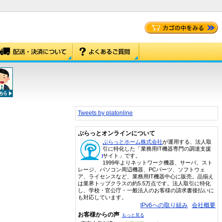
Tweets by platonline
ぷらっとオンラインについて
ぷらっとホーム株式会社
が運用する、法人取
引に特化した「業務用IT機器専門の調達支援
サイト」です。
1999年よりネットワーク機器、サーバ、スト
レージ、パソコン周辺機器、PCパーツ、ソフトウェ
ア、ライセンスなど、業務用IT機器中心に販売。品揃え
は業界トップクラスの約5.5万点です。法人取引に特化
し、学校・官公庁・一般法人のお客様の請求書後払いに
も対応しています。
IPv6への取り組み
会社概要
お客様からの声
もっと見る