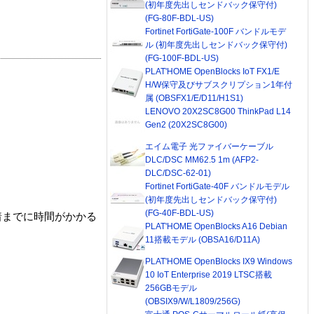
(初年度先出しセンドバック保守付)
(FG-80F-BDL-US)
Fortinet FortiGate-100F バンドルモデ
ル (初年度先出しセンドバック保守付)
(FG-100F-BDL-US)
PLAT'HOME OpenBlocks IoT FX1/E
H/W保守及びサブスクリプション1年付
属 (OBSFX1/E/D11/H1S1)
LENOVO 20X2SC8G00 ThinkPad L14
Gen2 (20X2SC8G00)
エイム電子 光ファイバーケーブル
DLC/DSC MM62.5 1m (AFP2-
DLC/DSC-62-01)
Fortinet FortiGate-40F バンドルモデル
(初年度先出しセンドバック保守付)
(FG-40F-BDL-US)
着までに時間がかかる
PLAT'HOME OpenBlocks A16 Debian
11搭載モデル (OBSA16/D11A)
PLAT'HOME OpenBlocks IX9 Windows
10 IoT Enterprise 2019 LTSC搭載
256GBモデル
(OBSIX9/W/L1809/256G)