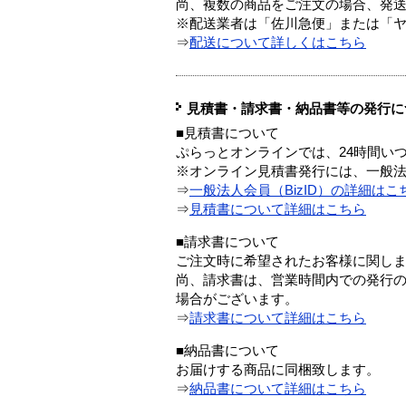
尚、複数の商品をご注文の場合、発
※配送業者は「佐川急便」または「
⇒
配送について詳しくはこちら
見積書・請求書・納品書等の発行に
■見積書について
ぷらっとオンラインでは、24時間い
※オンライン見積書発行には、一般法人
⇒
一般法人会員（BizID）の詳細はこ
⇒
見積書について詳細はこちら
■請求書について
ご注文時に希望されたお客様に関し
尚、請求書は、営業時間内での発行
場合がございます。
⇒
請求書について詳細はこちら
■納品書について
お届けする商品に同梱致します。
⇒
納品書について詳細はこちら