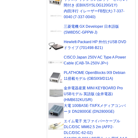
間付き (EBIX/SYSLOG120G/1Y)
内田洋行 イレーザーFB型(大) 7-337-
0040 (7-337-0040)
三菱電機 GX Developer 日本語版
(SW8D5C-GPPW-J)
Hewlett-Packard HP 外付けUSB DVD
ドライブ (701498-B21)
CISCO Japan 250V AC Type A Power
Cable (CAB-TA-250V-JP=)
PLAT'HOME OpenBlocks IX9 Debian
11搭載モデル (OBSIX9/D11A)
金井電器産業 MINI KEYBOARD Pro
USBモデル 英語版 (金井電器)
(HMB632KUS/R)
大電 100BASE-TX/FXメディアコンバ
ータ DN2800GE (DN2800GE)
エイム電子 光ファイバーケーブル
DLC/DSC MM62.5 2m (AFP2-
DLC/DSC-62-02)