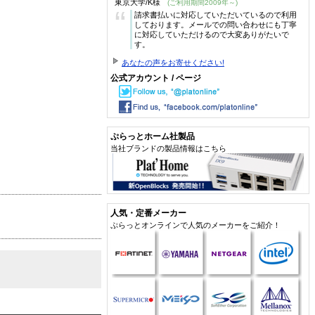
東京大学/K様
(ご利用期間2009年～)
“
請求書払いに対応していただいているので利用
しております。メールでの問い合わせにも丁寧
に対応していただけるので大変ありがたいで
す。
あなたの声をお寄せください!
公式アカウント / ページ
ぷらっとホーム社製品
当社ブランドの製品情報はこちら
人気・定番メーカー
ぷらっとオンラインで人気のメーカーをご紹介！