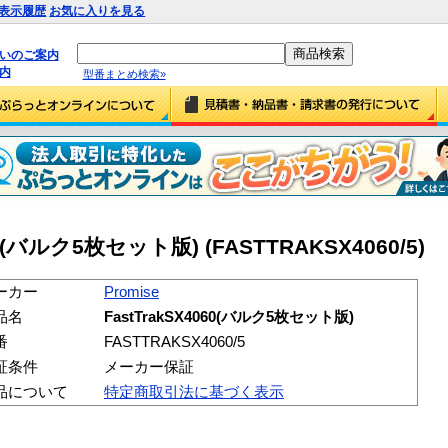
表示履歴
お気に入りを見る
払いのご案内
内
型番まとめ検索»
060(バルク5枚セット版) (FASTTRAKSX4060/5)
ーカー
Promise
品名
FastTrakSX4060(バルク5枚セット版)
番
FASTTRAKSX4060/5
証条件
メーカー保証
品について
特定商取引法に基づく表示