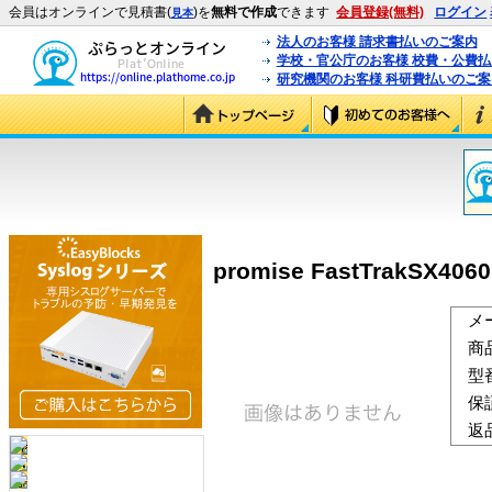
会員はオンラインで見積書(
)を
無料で作成
できます
会員登録(無料)
ログイン
見本
法人のお客様 請求書払いのご案内
学校・官公庁のお客様 校費・公費
研究機関のお客様 科研費払いのご案
promise FastTrakSX4
メ
商
型
保
返