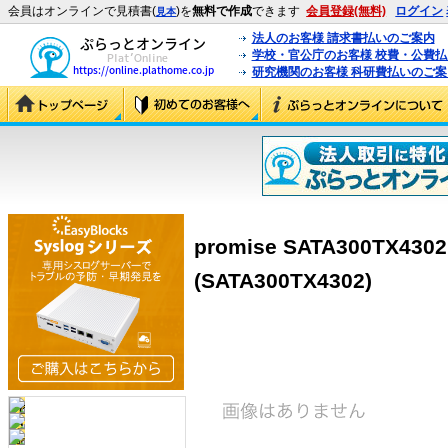
会員はオンラインで見積書(
)を
無料で作成
できます
会員登録(無料)
ログイン
見本
法人のお客様 請求書払いのご案内
学校・官公庁のお客様 校費・公費
研究機関のお客様 科研費払いのご案
promise SATA300TX43
(SATA300TX4302)