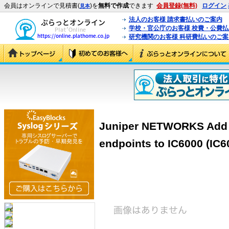
会員はオンラインで見積書(
)を
無料で作成
できます
会員登録(無料)
ログイン
見本
法人のお客様 請求書払いのご案内
学校・官公庁のお客様 校費・公費
研究機関のお客様 科研費払いのご案
Juniper NETWORKS Add 
endpoints to IC6000 (IC